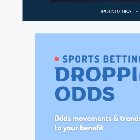
ΠΡΟΓΝΩΣΤΙΚΑ