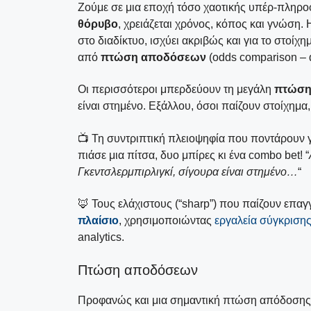
Ζούμε σε μια εποχή τόσο χαοτικής υπέρ-πληρ
θόρυβο
, χρειάζεται χρόνος, κόπος και γνώση.
στο διαδίκτυο, ισχύει ακριβώς και για το στοίχ
από
πτώση αποδόσεων
(odds comparison – 
Οι περισσότεροι μπερδεύουν τη μεγάλη
πτώση
είναι στημένο. Εξάλλου, όσοι παίζουν στοίχημα,
📺 Τη συντριπτική πλειοψηφία που ποντάρουν 
πιάσε μια πίτσα, δυο μπίρες κι ένα combo bet! “
Γκεντσλερμπιρλιγκί, σίγουρα είναι στημένο…
“
🦊 Τους ελάχιστους (“sharp”) που παίζουν επαγ
πλαίσιο
, χρησιμοποιώντας
εργαλεία σύγκρισ
analytics.
Πτώση αποδόσεων
Προφανώς και μια σημαντική πτώση απόδοσης, π