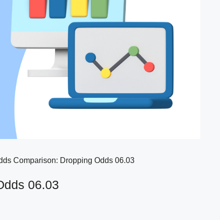
dds Comparison: Dropping Odds 06.03
Odds 06.03