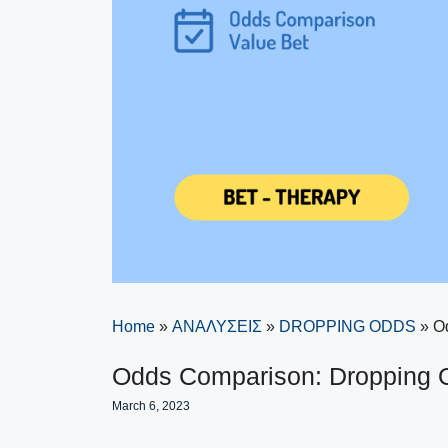
Home
»
ΑΝΑΛΥΣΕΙΣ
»
DROPPING ODDS
»
O
Odds Comparison: Dropping 
March 6, 2023