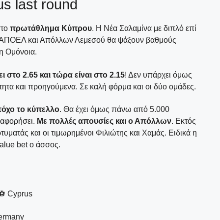
s last round
στο
πρωτάθλημα Κύπρου
. Η Νέα Σαλαμίνα με διπλό επί
α. ΑΠΟΕΛ και Απόλλων Λεμεσού θα ψάξουν βαθμούς
 η Ομόνοια.
ει στο 2.65 και τώρα είναι στο 2.15
! Δεν υπάρχει όμως
τητα και προηγούμενα. Σε καλή φόρμα και οι δύο ομάδες.
τόχο το κύπελλο
. Θα έχει όμως πάνω από 5.000
ιαφορήσει.
Με πολλές απουσίες και ο Απόλλων
. Εκτός
τυματάς και οι τιμωρημένοι Φιλιώτης και Χαμάς. Ειδικά η
alue bet ο άσσος.
⚽ Cyprus
ermany