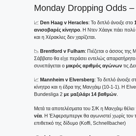
Monday Dropping Odds 
📈
Den Haag v Heracles
: To διπλό άνοιξε στο
1
ανισοβαρές κίνητρο
. Η Ντεν Χάαγκ πάει πολ
και η Χέρακλες δεν χαρίζεται.
📉
Brentford v Fulham
: Πιέζεται ο άσσος της
Σάββατο θα είχε περάσει εντελώς απαρατήρητο.
συνεπάγεται ο
μικρός αριθμός αγώνων
τις Δε
📈
Mannheim v Elversberg
: To διπλό άνοιξε σ
κίνητρο και η έδρα της Μανχάιμ (10-1-1). Η Elv
Bundesliga 2
με μαξιλάρι 14 βαθμών
.
Μετά τα αποτελέσματα του Σ/Κ η Μανχάιμ θέλει 
νέα
. Η Έλφερσμπεργκ θα αγωνιστεί χωρίς τον 
επιθετικό της δίδυμο (Koffi, Schnellbacher)