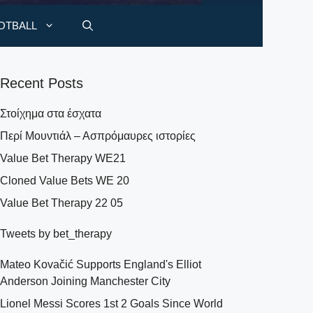
OTBALL
Recent Posts
Στοίχημα στα έσχατα
Περί Μουντιάλ – Ασπρόμαυρες ιστορίες
Value Bet Therapy WE21
Cloned Value Bets WE 20
Value Bet Therapy 22 05
Tweets by bet_therapy
Mateo Kovačić Supports England's Elliot
Anderson Joining Manchester City
Lionel Messi Scores 1st 2 Goals Since World