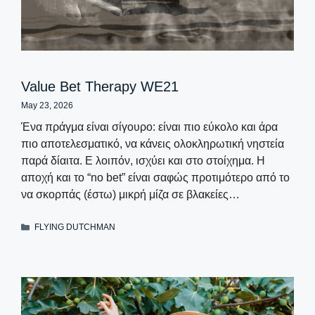
Value Bet Therapy WE21
May 23, 2026
Ένα πράγμα είναι σίγουρο: είναι πιο εύκολο και άρα
πιο αποτελεσματικό, να κάνεις ολοκληρωτική νηστεία
παρά δίαιτα. Ε λοιπόν, ισχύει και στο στοίχημα. Η
αποχή και το “no bet” είναι σαφώς προτιμότερο από το
να σκορπάς (έστω) μικρή μίζα σε βλακείες…
Categories
FLYING DUTCHMAN