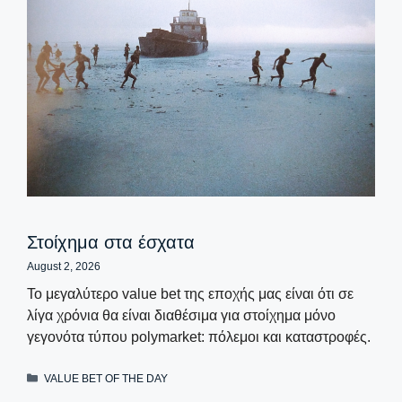
Στοίχημα στα έσχατα
August 2, 2026
Το μεγαλύτερο value bet της εποχής μας είναι ότι σε
λίγα χρόνια θα είναι διαθέσιμα για στοίχημα μόνο
γεγονότα τύπου polymarket: πόλεμοι και καταστροφές.
Categories
VALUE BET OF THE DAY