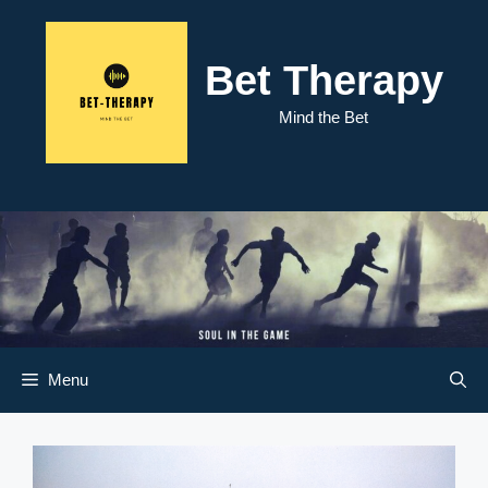
Skip
to
content
Bet Therapy
Mind the Bet
Menu