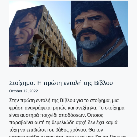
Στοίχημα: Η πρώτη εντολή της Βίβλου
October 12, 2022
Στην πρώτη εντολή της Βίβλου για το στοίχημα, μια
φράση αναγράφεται ρητώς και ανεξίτηλα. Το στοίχημα
είναι αυστηρά παιχνίδι αποδόσεων. Όποιος
παραβαίνει αυτή τη θεμελιώδη αρχή δεν έχει καμιά
τύχη να επιβιώσει σε βάθος χρόνου. Θα τον