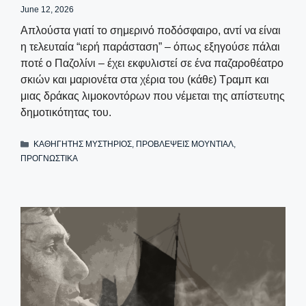
June 12, 2026
Απλούστα γιατί το σημερινό ποδόσφαιρο, αντί να είναι
η τελευταία “ιερή παράσταση” – όπως εξηγούσε πάλαι
ποτέ ο Παζολίνι – έχει εκφυλιστεί σε ένα παζαροθέατρο
σκιών και μαριονέτα στα χέρια του (κάθε) Τραμπ και
μιας δράκας λιμοκοντόρων που νέμεται της απίστευτης
δημοτικότητας του.
Categories
ΚΑΘΗΓΗΤΗΣ ΜΥΣΤΗΡΙΟΣ
,
ΠΡΟΒΛΕΨΕΙΣ ΜΟΥΝΤΙΑΛ
,
ΠΡΟΓΝΩΣΤΙΚΑ