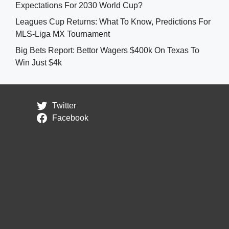
Expectations For 2030 World Cup?
Leagues Cup Returns: What To Know, Predictions For
MLS-Liga MX Tournament
Big Bets Report: Bettor Wagers $400k On Texas To
Win Just $4k
Twitter
Facebook