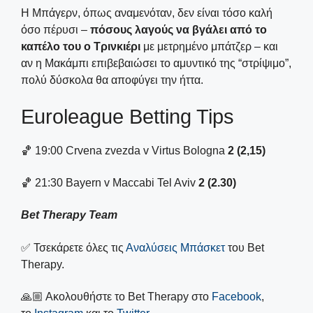
Η Μπάγερν, όπως αναμενόταν, δεν είναι τόσο καλή
όσο πέρυσι –
πόσους λαγούς να βγάλει από το
καπέλο του ο Τρινκιέρι
με μετρημένο μπάτζερ – και
αν η Μακάμπι επιβεβαιώσει το αμυντικό της “στρίψιμο”,
πολύ δύσκολα θα αποφύγει την ήττα.
Euroleague Betting Tips
🏀 19:00 Crvena zvezda v Virtus Bologna
2 (2,15)
🏀 21:30 Bayern v Maccabi Tel Aviv
2 (2.30)
Bet Therapy Team
✅ Τσεκάρετε όλες τις
Αναλύσεις Μπάσκετ
του Bet
Therapy.
🙏🏼 Ακολουθήστε το Bet Therapy στο
Facebook
,