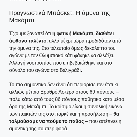
Προγνωστικά Μπάσκετ: Η άμυνα της
Μακάμπι
Έχουμε ξαναπεί ότι
η φετινή Μακάμπι, διαθέτει
άφθονο ταλέντο
, αλλά μέχρι τώρα προδιδόταν από
την άμυνα της. Στο τελευταίο όμως δεκάλεπτο του
αγώνα με τον Ολυμπιακό κάτι φάνηκε να αλλάζει.
Αλλαγή νοοτροπίας που επιβεβαιώθηκε και στο
σύνολο του αγώνα στο Βελιγράδι.
Το πιο σημαντικό δεν είναι ότι περιόρισε τον έτσι κι
αλλιώς μέτριο Ερυθρό Αστέρα στους 69 πόντους –
πολύ κάτω από τους 86 πόντους παθητικό κατά μέσο
όρο της Μακάμπι. Το κρίσιμο είναι η συνολική εικόνα
των παικτών της στο παρκέ και η προσήλωση –
θα
τολμούσαμε να πούμε το πάθος
– που απέπνεε η
αμυντική της συμπεριφορά.