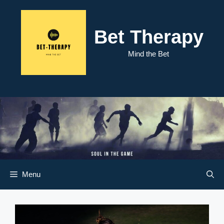
Skip
to
content
Bet Therapy
Mind the Bet
Menu