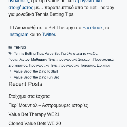
αναλύσεις
, έμπειρα value bet και
προγνωστικά
στοιχήματος
με… παραπεμπτικό από το Bet Therapy
για μοναδικά Tennis Betting Tips.
👍🏼 Ακολουθήστε το Bet Therapy στο
Facebook
, το
Instagram
και το
Twitter
.
Categories
TENNIS
Tags
Tennis Betting Tips
,
Value Bet
,
Για όλα φταίει το γκαζόν
,
Γουίμπλεντον
,
Μαθήματα Τένις
,
προγνωστικά Σάκκαρη
,
Προγνωστικά
Στοιχήματος
,
Προγνωστικά Τένις
,
προγνωστικά Τσιτσιπάς
,
Στοίχημα
Value Bet of the Day: IK Start
Value Bet of the Day: Fun Bet
Recent Posts
Στοίχημα στα έσχατα
Περί Μουντιάλ – Ασπρόμαυρες ιστορίες
Value Bet Therapy WE21
Cloned Value Bets WE 20