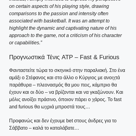
on certain aspects of his playing style, drawing
comparisons to the passion and intensity often
associated with basketball. It was an attempt to
highlight the dynamic and captivating nature of his
approach to the game, not a criticism of his character
or capabilities.”
Προγνωστικά Τένις ATP – Fast & Furious
Φανταστείτε τώρα το σκηνικό στην παραλιακή. Στο ένα
αμάξι ο Στέφανος και στο άλλο ο Κύργιος με ανοιχτά
παράθυρα – πλεονασμός θα μου πεις, κάμπριο θα
έχουν και οι δύο – να βρίζονται και να γκαζώνουν. Και
μόλις ανοίξει πράσινο, όποιον πάρει ο χάρος. Το fast
and furious θα ωχριά μπροστά τους…
Προφανώς και δεν έχουμε bet στους άνδρες για το
Σάββατο – καλά το καταλάβατε…