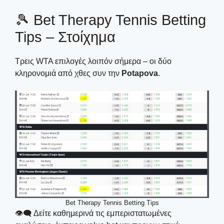
🎾 Bet Therapy Tennis Betting
Tips – Στοίχημα
Τρεις WTA επιλογές λοιπόν σήμερα – οι δύο
κληρονομιά από χθες συν την
Potapova
.
Bet Therapy Tennis Betting Tips
👁‍🗨 Δείτε καθημερινά τις εμπεριστατωμένες