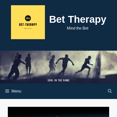
Skip
to
content
Bet Therapy
Mind the Bet
Menu