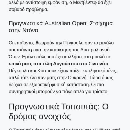
αλλά με αντίστοιχη εμφάνιση, ο Μεντβέντεφ θα έχει
σοβαρό πρόβλημα.
Προγνωστικά Australian Open: Στοίχημα
στην Ντόνα
Οι επαΐοντες θεωρούν την Πέγκουλα σαν το μεγάλο
αουτσάιντερ για την κατάκτηση του Αυστραλιανού
Όπεν. Εμένα πάλι μου έχει κολλήσει στο μυαλό το
επικό ματς στα τέλη Αυγούστου στο Σινσινάτι
.
Πέγκουλα και Κόστιουκ είχαν παίξει εκπληκτικό τένις,
απλά τότε έλειπαν ματς στην Ουκρανή. Τώρα όμως
δείχνει σε εξαιρετική φυσική κατάσταση. Οι πιο
συντηρητικοί μπορούν να πάνε απλά για τρίσετο.
Προγνωστικά Τσιτσιπάς: Ο
δρόμος ανοιχτός