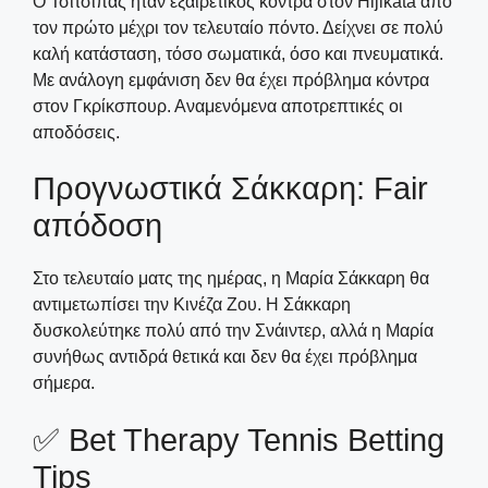
Ο Τσιτσιπάς ήταν εξαιρετικός κόντρα στον Hijikata από
τον πρώτο μέχρι τον τελευταίο πόντο. Δείχνει σε πολύ
καλή κατάσταση, τόσο σωματικά, όσο και πνευματικά.
Με ανάλογη εμφάνιση δεν θα έχει πρόβλημα κόντρα
στον Γκρίκσπουρ. Αναμενόμενα αποτρεπτικές οι
αποδόσεις.
Προγνωστικά Σάκκαρη: Fair
απόδοση
Στο τελευταίο ματς της ημέρας, η Μαρία Σάκκαρη θα
αντιμετωπίσει την Κινέζα Ζου. Η Σάκκαρη
δυσκολεύτηκε πολύ από την Σνάιντερ, αλλά η Μαρία
συνήθως αντιδρά θετικά και δεν θα έχει πρόβλημα
σήμερα.
✅ Bet Therapy Tennis Betting
Tips