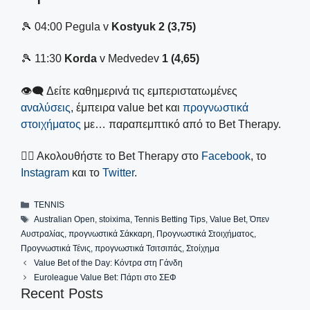
🎾 04:00 Pegula v
Kostyuk
2 (3,75)
🎾 11:30
Korda
v Medvedev
1 (4,65)
👁‍🗨 Δείτε καθημερινά τις εμπεριστατωμένες
αναλύσεις
, έμπειρα value bet και
προγνωστικά
στοιχήματος
με… παραπεμπτικό από το Bet Therapy.
👍🏼 Ακολουθήστε το Bet Therapy στο
Facebook
, το
Instagram
και το
Twitter
.
Categories
TENNIS
Tags
Australian Open
,
stoixima
,
Tennis Betting Tips
,
Value Bet
,
Όπεν
Αυστραλίας
,
προγνωστικά Σάκκαρη
,
Προγνωστικά Στοιχήματος
,
Προγνωστικά Τένις
,
προγνωστικά Τσιτσιπάς
,
Στοίχημα
Value Bet of the Day: Κόντρα στη Γάνδη
Euroleague Value Bet: Πάρτι στο ΣΕΦ
Recent Posts