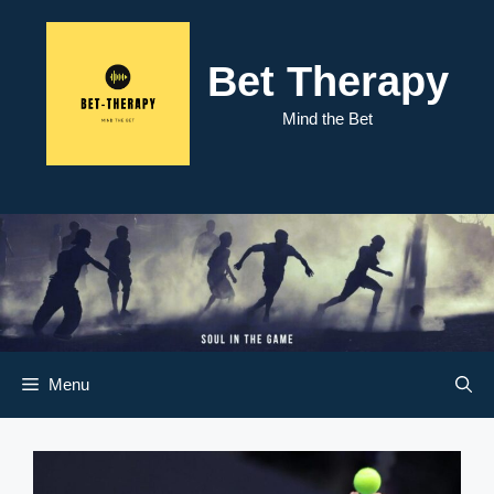
Skip
to
content
Bet Therapy
Mind the Bet
Menu