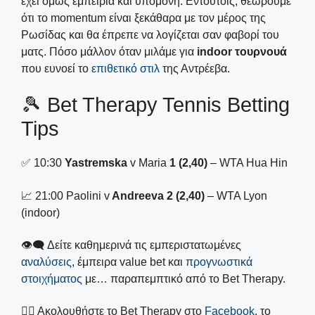
έχει όμως εμπειρία και υπομονή. Εντούτοις, θεωρούμε
ότι το momentum είναι ξεκάθαρα με τον μέρος της
Ρωσίδας και θα έπρεπε να λογίζεται σαν φαβορί του
ματς. Πόσο μάλλον όταν μιλάμε για
indoor τουρνουά
που ευνοεί το
επιθετικό στιλ
της Αντρέεβα.
🎾 Bet Therapy Tennis Betting
Tips
✅ 10:30
Yastremska
v Maria
1 (2,40)
– WTA Hua Hin
📈 21:00 Paolini v
Andreeva 2 (2,40)
– WTA Lyon
(indoor)
👁‍🗨 Δείτε καθημερινά τις εμπεριστατωμένες
αναλύσεις
, έμπειρα value bet και
προγνωστικά
στοιχήματος
με… παραπεμπτικό από το Bet Therapy.
👍🏼 Ακολουθήστε το Bet Therapy στο
Facebook
, το