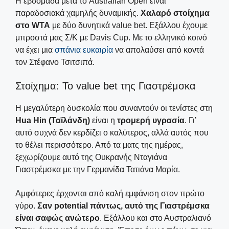
Η εβδομάδα μετά το Australian Open είναι
παραδοσιακά χαμηλής δυναμικής.
Χαλαρό στοίχημα
στο WTA
με δύο δυνητικά value bet. Εξάλλου έχουμε
μπροστά μας Σ/Κ με Davis Cup. Με το ελληνικό κοινό
να έχει μια
σπάνια ευκαιρία
να απολαύσει από κοντά
τον Στέφανο Τσιτσιπά.
Στοίχημα: Το value bet της Γιαστρέμσκα
Η μεγαλύτερη δυσκολία που συναντούν οι τενίστες στη
Hua Hin (Ταϊλάνδη)
είναι η
τρομερή υγρασία
. Γι’
αυτό συχνά δεν κερδίζει ο καλύτερος, αλλά αυτός που
το θέλει περισσότερο. Από τα ματς της ημέρας,
ξεχωρίζουμε αυτό της Ουκρανής Νταγιάνα
Γιαστρέμσκα με την Γερμανίδα Τατιάνα Μαρία.
Αμφότερες έρχονται από καλή εμφάνιση στον πρώτο
γύρο.
Σαν potential πάντως, αυτό της Γιαστρέμσκα
είναι σαφώς ανώτερο
. Εξάλλου και στο Αυστραλιανό