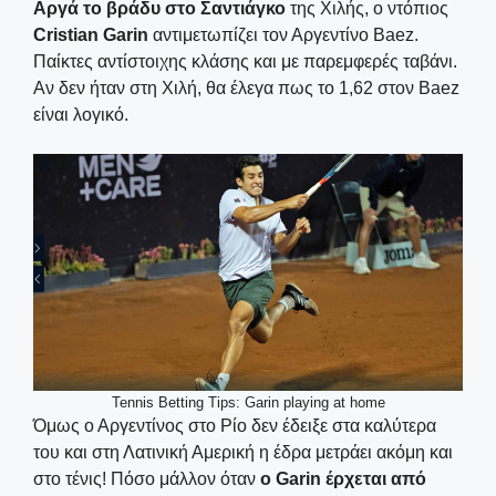
Αργά το βράδυ στο Σαντιάγκο
της Χιλής, ο ντόπιος
Cristian Garin
αντιμετωπίζει τον Αργεντίνο Baez.
Παίκτες αντίστοιχης κλάσης και με παρεμφερές ταβάνι.
Αν δεν ήταν στη Χιλή, θα έλεγα πως το 1,62 στον Baez
είναι λογικό.
Tennis Betting Tips: Garin playing at home
Όμως ο Αργεντίνος στο Ρίο δεν έδειξε στα καλύτερα
του και στη Λατινική Αμερική η έδρα μετράει ακόμη και
στο τένις! Πόσο μάλλον όταν
ο Garin έρχεται από