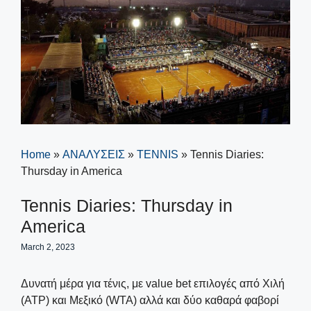
Home
»
ΑΝΑΛΥΣΕΙΣ
»
TENNIS
»
Tennis Diaries:
Thursday in America
Tennis Diaries: Thursday in
America
March 2, 2023
Δυνατή μέρα για τένις, με value bet επιλογές από Χιλή
(ATP) και Μεξικό (WTA) αλλά και δύο καθαρά φαβορί