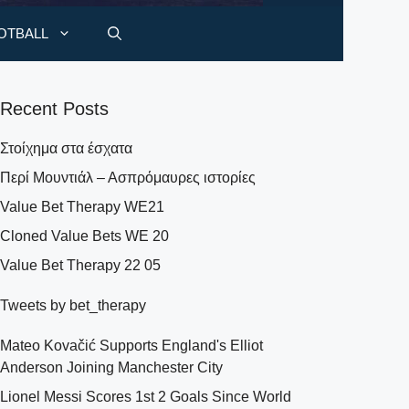
OTBALL
Recent Posts
Στοίχημα στα έσχατα
Περί Μουντιάλ – Ασπρόμαυρες ιστορίες
Value Bet Therapy WE21
Cloned Value Bets WE 20
Value Bet Therapy 22 05
Tweets by bet_therapy
Mateo Kovačić Supports England's Elliot
Anderson Joining Manchester City
Lionel Messi Scores 1st 2 Goals Since World