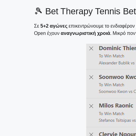
🎾 Bet Therapy Tennis Bet
Σε
5+2 αγώνες
επικεντρώνουμε το ενδιαφέρον 
Open έχουν
αναγνωριστική χροιά
. Μικρό πον