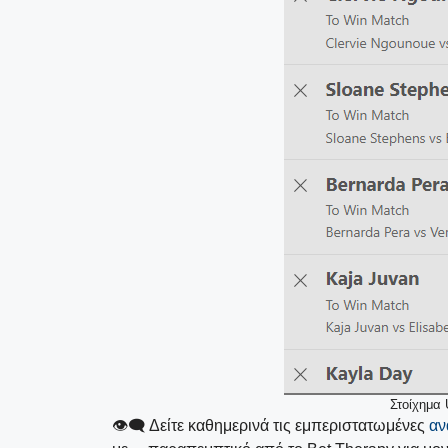
Στοίχημα
👁‍🗨 Δείτε καθημερινά τις εμπεριστατωμένες
αν