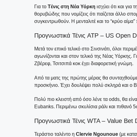
Για το
Tένις στη Νέα Υόρκη
ισχύει ότι και για
θορυβώδης που νομίζεις ότι παίζεται άλλο σπορ
συγκεντρωθούν. Η μενταλιτέ και το “κρύο αίμα”
Προγνωστικά Τένις ATP – US Open D
Μετά τον επικό τελικό στο Σινσινάτι, όλοι περιμ
αγωνίζονται και στον τελικό της Νέας Υόρκης. Γ
Ζβέρεφ, Τσιτσιπά κοκ έχει διαφορετική γνώμη.
Από τα ματς της πρώτης μέρας θα συνταχθούμε
προσκήνιο. Έχει δουλέψει πολύ σκληρά και ο Bu
Πολύ πιο κλειστή από όσο λένε τα odds, θα είν
Eubanks. Περιμένω σκυλίσια ράλι και πιθανό 5
Προγνωστικά Τένις WTA – Value Bet 
Τεράστιο ταλέντο η
Clervie Ngounoue
(με κατ