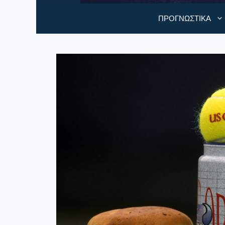
ΠΡΟΓΝΩΣΤΙΚΑ