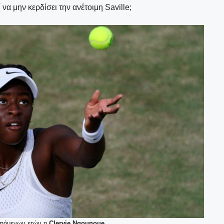
να μην κερδίσει την ανέτοιμη Saville;
 επόμενων ετών η
Clervie Ngounoue