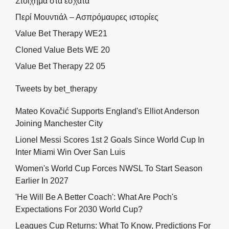
Στοίχημα στα έσχατα
Περί Μουντιάλ – Ασπρόμαυρες ιστορίες
Value Bet Therapy WE21
Cloned Value Bets WE 20
Value Bet Therapy 22 05
Tweets by bet_therapy
Mateo Kovačić Supports England's Elliot Anderson
Joining Manchester City
Lionel Messi Scores 1st 2 Goals Since World Cup In
Inter Miami Win Over San Luis
Women's World Cup Forces NWSL To Start Season
Earlier In 2027
'He Will Be A Better Coach': What Are Poch's
Expectations For 2030 World Cup?
Leagues Cup Returns: What To Know, Predictions For