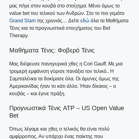
μας πήγε στον κουβά στο στοίχημα. Μένει όμως το
value bet του τελικού των Ανδρών. Στο το πιο γεμάτο
Grand Slam
της χρονιάς… Δείτε
εδώ
όλα τα Μαθήματα
Τένις και τα προγνωστικά στοιχήματος του Bet
Therapy.
Μαθήματα Τένις: Φοβερό Τένις
Μας διέψευσε πανηγυρικά χθες η Cori Gauff. Με μια
τρομερή εμφάνιση γύρισε πανάξια τον τελικό.. Η
Σαμπαλένκα τα δοκίμασε όλα. Οι άμυνες όμως της
Αμερικανίδας ήταν το κάτι άλλο. Ήταν δίκαιος – ο
κουβάς – και έγινε πράξη.
Προγνωστικά Τένις ATP – US Open Value
Bet
Όπως λέγαμε και χθες ο τελικός θα είναι πολύ
αμφίρροπος. Αν υπάρχει ένας παίκτης που