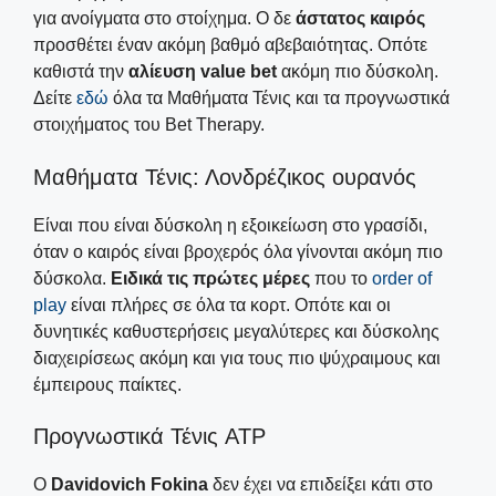
για ανοίγματα στο στοίχημα. Ο δε
άστατος καιρός
προσθέτει έναν ακόμη βαθμό αβεβαιότητας. Οπότε
καθιστά την
αλίευση value bet
ακόμη πιο δύσκολη.
Δείτε
εδώ
όλα τα Μαθήματα Τένις και τα προγνωστικά
στοιχήματος του Bet Therapy.
Μαθήματα Τένις: Λονδρέζικος ουρανός
Είναι που είναι δύσκολη η εξοικείωση στο γρασίδι,
όταν ο καιρός είναι βροχερός όλα γίνονται ακόμη πιο
δύσκολα.
Ειδικά τις πρώτες μέρες
που το
order of
play
είναι πλήρες σε όλα τα κορτ. Οπότε και οι
δυνητικές καθυστερήσεις μεγαλύτερες και δύσκολης
διαχειρίσεως ακόμη και για τους πιο ψύχραιμους και
έμπειρους παίκτες.
Προγνωστικά Τένις ATP
O
Davidovich Fokina
δεν έχει να επιδείξει κάτι στο