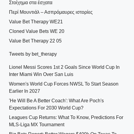
Στοίχημα στα έσχατα
Περί Μουντιάλ – Ασπρόμαυρες ιστορίες
Value Bet Therapy WE21
Cloned Value Bets WE 20
Value Bet Therapy 22 05
Tweets by bet_therapy
Lionel Messi Scores 1st 2 Goals Since World Cup In
Inter Miami Win Over San Luis
Women's World Cup Forces NWSL To Start Season
Earlier In 2027
'He Will Be A Better Coach': What Are Poch's
Expectations For 2030 World Cup?
Leagues Cup Returns: What To Know, Predictions For
MLS-Liga MX Tournament