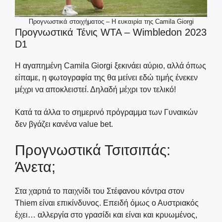
Προγνωστικά στοιχήματος – Η ευκαιρία της Camila Giorgi
Προγνωστικά Τένις WTA – Wimbledon 2023
D1
Η αγαπημένη Camila Giorgi ξεκινάει αύριο, αλλά όπως
είπαμε, η φωτογραφία της θα μείνει εδώ τιμής ένεκεν
μέχρι να αποκλειστεί. Δηλαδή μέχρι τον τελικό!
Κατά τα άλλα το σημερινό πρόγραμμα των Γυναικών
δεν βγάζει κανένα value bet.
Προγνωστικά Τσιτσιπάς:
Άνετα;
Στα χαρτιά το παιχνίδι του Στέφανου κόντρα στον
Thiem είναι επικίνδυνος. Επειδή όμως ο Αυστριακός
έχει… αλλεργία στο γρασίδι και είναι και κρυωμένος,