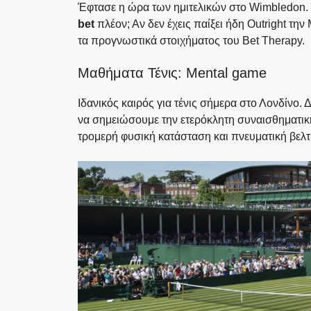
Έφτασε η ώρα των ημιτελικών στο Wimbledon. 
bet
πλέον; Αν δεν έχεις παίξει ήδη Outright την 
τα προγνωστικά στοιχήματος του Bet Therapy.
Μαθήματα Τένις: Mental game
Ιδανικός καιρός για τένις σήμερα στο Λονδίνο. Δ
να σημειώσουμε την ετερόκλητη συναισθηματική 
τρομερή φυσική κατάσταση και πνευματική βελ