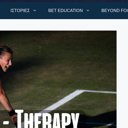
ΙΣΤΟΡΙΕΣ
BET EDUCATION
BEYOND FO