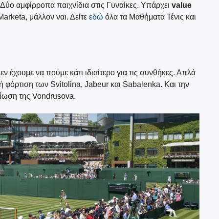
Δύο αμφίρροπα παιχνίδια στις Γυναίκες. Υπάρχει
value
Marketa, μάλλον ναι. Δείτε
εδώ
όλα τα Μαθήματα Τένις και
εν έχουμε να πούμε κάτι ιδιαίτερο για τις συνθήκες. Απλά
φόρτιση των Svitolina, Jabeur και Sabalenka. Και την
τίωση της Vondrusova.