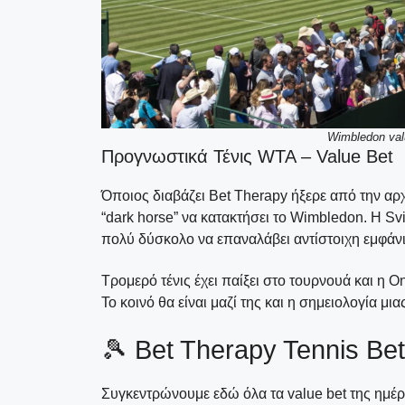
Wimbledon val
Προγνωστικά Τένις WTA – Value Bet
Όποιος διαβάζει Bet Therapy ήξερε από την α
“dark horse” να κατακτήσει το Wimbledon. Η Svi
πολύ δύσκολο να επαναλάβει αντίστοιχη εμφάν
Τρομερό τένις έχει παίξει στο τουρνουά και η O
Το κοινό θα είναι μαζί της και η σημειολογία μια
🎾 Bet Therapy Tennis Bet
Συγκεντρώνουμε εδώ όλα τα value bet της ημέρ