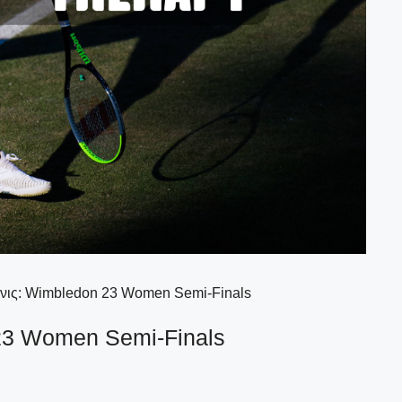
νις: Wimbledon 23 Women Semi-Finals
23 Women Semi-Finals