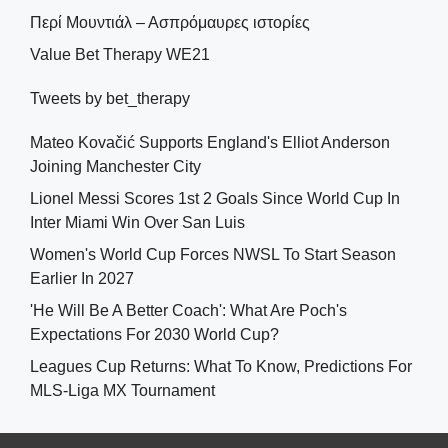
Περί Μουντιάλ – Ασπρόμαυρες ιστορίες
Value Bet Therapy WE21
Tweets by bet_therapy
Mateo Kovačić Supports England's Elliot Anderson
Joining Manchester City
Lionel Messi Scores 1st 2 Goals Since World Cup In
Inter Miami Win Over San Luis
Women's World Cup Forces NWSL To Start Season
Earlier In 2027
'He Will Be A Better Coach': What Are Poch's
Expectations For 2030 World Cup?
Leagues Cup Returns: What To Know, Predictions For
MLS-Liga MX Tournament