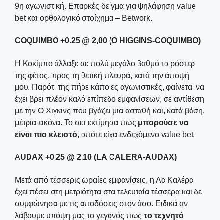
9η αγωνιστική. Επαρκές δείγμα για ψηλάφηση value
bet και ορθολογικό στοίχημα – Betwork.
COQUIMBO +0.25 @ 2,00 (O HIGGINS-COQUIMBO)
Η Κοκίμπο άλλαξε σε πολύ μεγάλο βαθμό το ρόστερ
της φέτος, προς τη θετική πλευρά, κατά την άποψή
μου. Παρότι της πήρε κάποιες αγωνιστικές, φαίνεται να
έχει βρει πλέον καλό επίπεδο εμφανίσεων, σε αντίθεση
με την Ο Χιγκινς που βγάζει μια ασταθή και, κατά βάση,
μέτρια εικόνα. Το σετ εκτίμησα πως
μπορούσε να
είναι πιο κλειστό
, οπότε είχα ενδεχόμενο value bet.
A
UDAX +0.25 @ 2,10 (LA CALERA-AUDAX)
Μετά από τέσσερις ωραίες εμφανίσεις, η Λα Καλέρα
έχει πέσει στη μετριότητα στα τελευταία τέσσερα και δε
συμφώνησα με τις αποδόσεις στον άσο. Ειδικά αν
λάβουμε υπόψη μας το γεγονός πως
το τεχνητό