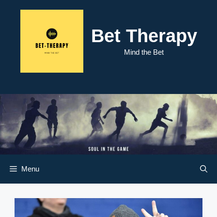
Skip
to
content
Bet Therapy
Mind the Bet
Menu