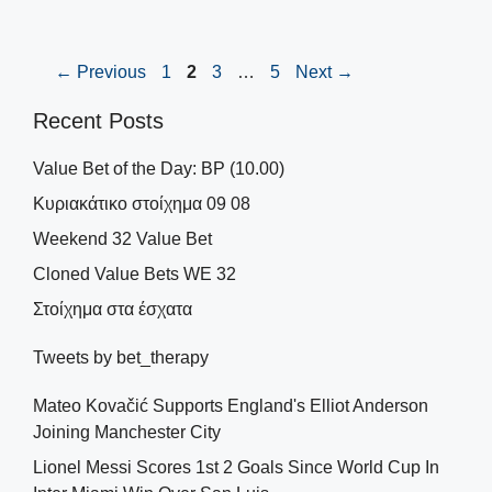
Page
Page
Page
Page
←
Previous
1
2
3
…
5
Next
→
Recent Posts
Value Bet of the Day: BP (10.00)
Κυριακάτικο στοίχημα 09 08
Weekend 32 Value Bet
Cloned Value Bets WE 32
Στοίχημα στα έσχατα
Tweets by bet_therapy
Mateo Kovačić Supports England's Elliot Anderson
Joining Manchester City
Lionel Messi Scores 1st 2 Goals Since World Cup In