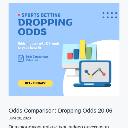
Odds Comparison: Dropping Odds 20.06
June 20, 2023
Οι περισσότεροι παίκτες (και traders) συγχέουν τη