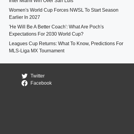
Inter Miami Win Over San Luis
Women's World Cup Forces NWSL To Start Season
Earlier In 2027
'He Will Be A Better Coach': What Are Poch's
Expectations For 2030 World Cup?
Leagues Cup Returns: What To Know, Predictions For
MLS-Liga MX Tournament
Twitter
Facebook