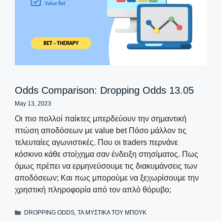
Odds Comparison: Dropping Odds 13.05
May 13, 2023
Οι πιο πολλοί παίκτες μπερδεύουν την σημαντική
πτώση αποδόσεων με value bet Πόσο μάλλον τις
τελευταίες αγωνιστικές. Που οι traders περνάνε
κόσκινο κάθε στοίχημα σαν ένδειξη στησίματος. Πως
όμως πρέπει να ερμηνεύσουμε τις διακυμάνσεις των
αποδόσεων; Και πως μπορούμε να ξεχωρίσουμε την
χρηστική πληροφορία από τον απλό θόρυβο;
Categories
DROPPING ODDS
,
ΤΑ ΜΥΣΤΙΚΑ ΤΟΥ ΜΠΟΥΚ