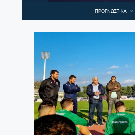
ΠΡΟΓΝΩΣΤΙΚΑ