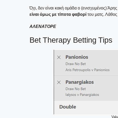
Όχι, δεν είναι κακή ομάδα ο (ενισχυμένος) Άρη
είναι όμως με τίποτα φαβορί
του ματς. Λάθος 
ΑΛΕΝΑΤΟΡΕ
Bet Therapy Betting Tips
Val