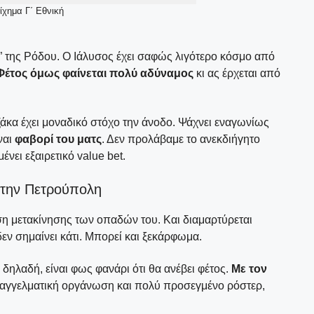
ίχημα Γ΄ Εθνική
ιο” της Ρόδου. Ο Ιάλυσος έχει σαφώς λιγότερο κόσμο από
Φέτος όμως φαίνεται πολύ αδύναμος
κι ας έρχεται από
κα έχει μοναδικό στόχο την άνοδο. Ψάχνει εναγωνίως
ναι
φαβορί του ματς
. Δεν προλάβαμε το ανεκδιήγητο
ένει εξαιρετικό value bet.
στην Πετρούπολη
ση μετακίνησης των οπαδών του. Και διαμαρτύρεται
δεν σημαίνει κάτι. Μπορεί και ξεκάρφωμα.
 δηλαδή, είναι φως φανάρι ότι θα ανέβει φέτος.
Με τον
παγγελματική οργάνωση και πολύ προσεγμένο ρόστερ,