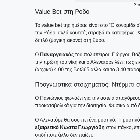
Στο
Value Bet στη Ρόδο
Το value bet της ημέρας είναι στο “Οικονομίδε
την Ρόδο, αλλά κουτσά, στραβά τα καταφέρνει.
διπλό (μαγική εικόνα) στη Σύρο.
Ο
Παναργειακός
του πολύπειρου Γιώργου Βαζά
την πρώτη του νίκη και ο Αλενατόρε λέει πως εί
(αρχικό) 4.00 της Bet365 αλλά και το 3.40 παραμ
Προγνωστικά στοιχήματος: Ντέρμπι 
Ο Πανιώνιος φωνάζει για την αστεία απαγόρευ
προκαταβολικά για την διαιτησία. Φυσικά αυτό 
Ο Αλενατόρε θα σου πει ένα μυστικό. Τι μυστικό
εξαιρετικό Κώστα Γεωργιάδη
στον πάγκο, ε
οτιδήποτε άλλο δεν παίζει.