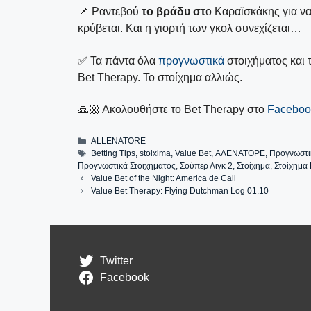
📌 Ραντεβού
το βράδυ στ
ο Καραϊσκάκης για να
κρύβεται. Και η γιορτή των γκολ συνεχίζεται…
✅ Τα πάντα όλα
προγνωστικά
στοιχήματος και τ
Bet Therapy. Το στοίχημα αλλιώς.
🙏🏼 Ακολουθήστε το Bet Therapy στο
Faceboo
Categories
ALLENATORE
Tags
Betting Tips
,
stoixima
,
Value Bet
,
ΑΛΕΝΑΤΟΡΕ
,
Προγνωστι
Προγνωστικά Στοιχήματος
,
Σούπερ Λιγκ 2
,
Στοίχημα
,
Στοίχημα 
Value Bet of the Night: America de Cali
Value Bet Therapy: Flying Dutchman Log 01.10
Twitter
Facebook