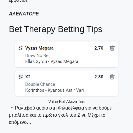
εμφάνιση.
ΑΛΕΝΑΤΟΡΕ
Bet Therapy Betting Tips
Value Bet Αλενατόρε
📌 Ραντεβού αύριο στη Φιλαδέλφεια για να δούμε
μπαλίτσα και το πρώτο γκολ του Ζίνι. Μέχρι το
επόμενο…