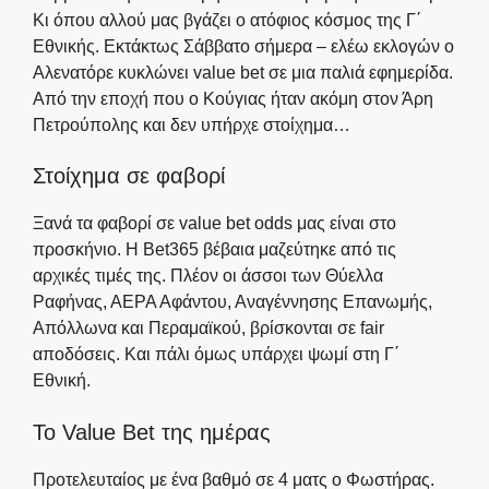
Κι όπου αλλού μας βγάζει ο ατόφιος κόσμος της Γ΄
Εθνικής. Εκτάκτως Σάββατο σήμερα – ελέω εκλογών ο
Αλενατόρε κυκλώνει value bet σε μια παλιά εφημερίδα.
Από την εποχή που ο Κούγιας ήταν ακόμη στον Άρη
Πετρούπολης και δεν υπήρχε στοίχημα…
Στοίχημα σε φαβορί
Ξανά τα φαβορί σε value bet odds μας είναι στο
προσκήνιο. Η Bet365 βέβαια μαζεύτηκε από τις
αρχικές τιμές της. Πλέον οι άσσοι των Θύελλα
Ραφήνας, ΑΕΡΑ Αφάντου, Αναγέννησης Επανωμής,
Απόλλωνα και Περαμαϊκού, βρίσκονται σε fair
αποδόσεις. Και πάλι όμως υπάρχει ψωμί στη Γ΄
Εθνική.
To Value Bet της ημέρας
Προτελευταίος με ένα βαθμό σε 4 ματς ο Φωστήρας.