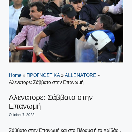
Home
»
ΠΡΟΓΝΩΣΤΙΚΑ
»
ALLENATORE
»
Αλενατορε: Σάββατο στην Επανωμή
Αλενατορε: Σάββατο στην
Επανωμή
October 7, 2023
Σάββατο στην Επανωμή και στο Πέραμα ή το Χαϊδάρι.