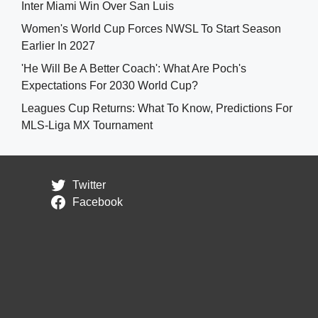
Inter Miami Win Over San Luis
Women's World Cup Forces NWSL To Start Season
Earlier In 2027
'He Will Be A Better Coach': What Are Poch's
Expectations For 2030 World Cup?
Leagues Cup Returns: What To Know, Predictions For
MLS-Liga MX Tournament
Twitter
Facebook