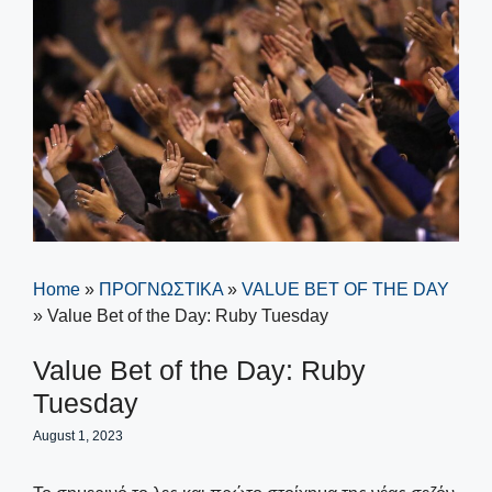
Home
»
ΠΡΟΓΝΩΣΤΙΚΑ
»
VALUE BET OF THE DAY
»
Value Bet of the Day: Ruby Tuesday
Value Bet of the Day: Ruby
Tuesday
August 1, 2023