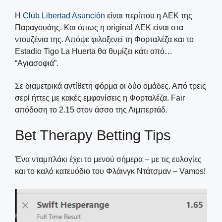
H
Club Libertad Asunción
είναι περίπου η ΑΕΚ της
Παραγουάης. Και όπως η original ΑΕΚ είναι στα
ντουζένια της. Απόψε φιλοξενεί τη Φορταλέζα και το
Estadio Tigo La Huerta θα θυμίζει κάτι από…
“Αγιασοφιά”.
Σε διαμετρικά αντίθετη φόρμα οι δύο ομάδες. Από τρεις
σερί ήττες με κακές εμφανίσεις η Φορταλέζα. Fair
απόδοση το 2.15 στον άσσο της Λιμπερτάδ.
Bet Therapy Betting Tips
Ένα νταμπλάκι έχει το μενού σήμερα – με τις ευλογίες
και το καλό κατευόδιο του Φλάινγκ Ντάτσμαν – Vamos!