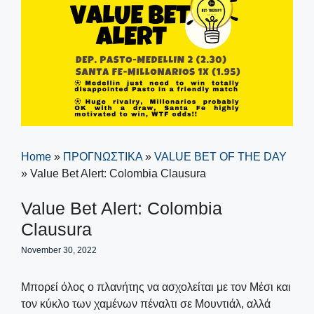
Home
»
ΠΡΟΓΝΩΣΤΙΚΑ
»
VALUE BET OF THE DAY
»
Value Bet Alert: Colombia Clausura
Value Bet Alert: Colombia
Clausura
November 30, 2022
Μπορεί όλος ο πλανήτης να ασχολείται με τον Μέσι και
τον κύκλο των χαμένων πέναλτι σε Μουντιάλ, αλλά