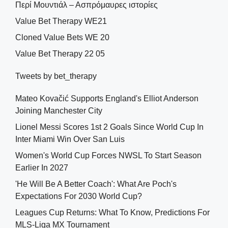
Περί Μουντιάλ – Ασπρόμαυρες ιστορίες
Value Bet Therapy WE21
Cloned Value Bets WE 20
Value Bet Therapy 22 05
Tweets by bet_therapy
Mateo Kovačić Supports England's Elliot Anderson
Joining Manchester City
Lionel Messi Scores 1st 2 Goals Since World Cup In
Inter Miami Win Over San Luis
Women's World Cup Forces NWSL To Start Season
Earlier In 2027
'He Will Be A Better Coach': What Are Poch's
Expectations For 2030 World Cup?
Leagues Cup Returns: What To Know, Predictions For
MLS-Liga MX Tournament