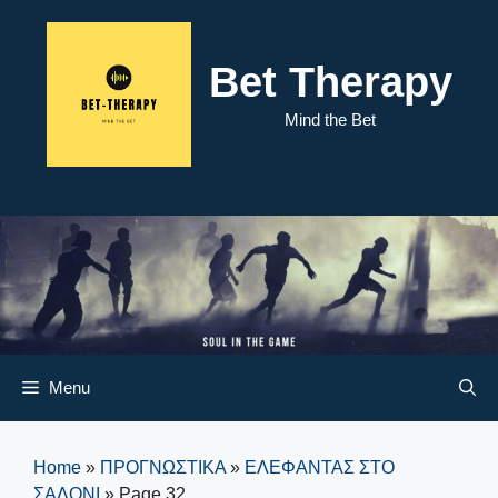
Skip
to
content
Bet Therapy
Mind the Bet
Menu
Home
»
ΠΡΟΓΝΩΣΤΙΚΑ
»
ΕΛΕΦΑΝΤΑΣ ΣΤΟ
ΣΑΛΟΝΙ
»
Page 32