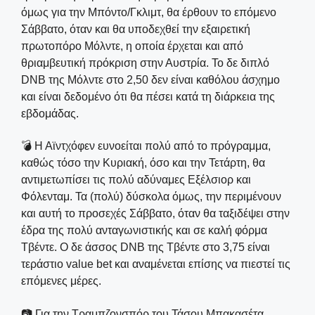
όμως για την Μπόντο/Γκλιμτ, θα έρθουν το επόμενο
Σάββατο, όταν και θα υποδεχθεί την εξαιρετική
πρωτοπόρο Μόλντε, η οποία έρχεται και από
θριαμβευτική πρόκριση στην Αυστρία. Το δε διπλό
DNB της Μόλντε στο 2,50 δεν είναι καθόλου άσχημο
και είναι δεδομένο ότι θα πέσει κατά τη διάρκεια της
εβδομάδας.
💣 Η Αϊντχόφεν ευνοείται πολύ από το πρόγραμμα,
καθώς τόσο την Κυριακή, όσο και την Τετάρτη, θα
αντιμετωπίσει τις πολύ αδύναμες Εξέλσιορ και
Φόλενταμ. Τα (πολύ) δύσκολα όμως, την περιμένουν
και αυτή το προσεχές Σάββατο, όταν θα ταξιδέψει στην
έδρα της πολύ ανταγωνιστικής και σε καλή φόρμα
Τβέντε. Ο δε άσσος DNB της Τβέντε στο 3,75 είναι
τεράστιο value bet και αναμένεται επίσης να πιεστεί τις
επόμενες μέρες.
📷 Για την Τραμπζονσπόρ του Τάσου Μπακασέτα