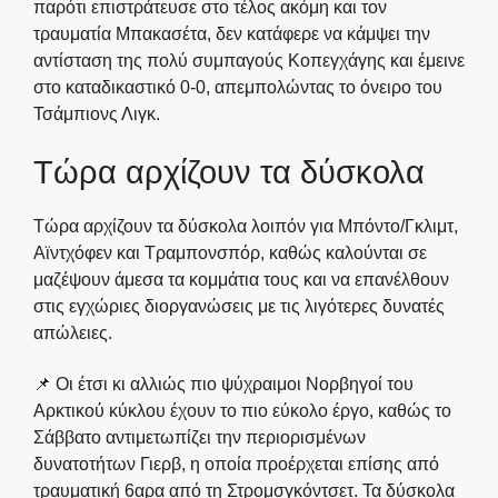
παρότι επιστράτευσε στο τέλος ακόμη και τον
τραυματία Μπακασέτα, δεν κατάφερε να κάμψει την
αντίσταση της πολύ συμπαγούς Κοπεγχάγης και έμεινε
στο καταδικαστικό 0-0, απεμπολώντας το όνειρο του
Τσάμπιονς Λιγκ.
Τώρα αρχίζουν τα δύσκολα
Τώρα αρχίζουν τα δύσκολα λοιπόν για Μπόντο/Γκλιμτ,
Αϊντχόφεν και Τραμπονσπόρ, καθώς καλούνται σε
μαζέψουν άμεσα τα κομμάτια τους και να επανέλθουν
στις εγχώριες διοργανώσεις με τις λιγότερες δυνατές
απώλειες.
📌 Οι έτσι κι αλλιώς πιο ψύχραιμοι Νορβηγοί του
Αρκτικού κύκλου έχουν το πιο εύκολο έργο, καθώς το
Σάββατο αντιμετωπίζει την περιορισμένων
δυνατοτήτων Γιερβ, η οποία προέρχεται επίσης από
τραυματική 6αρα από τη Στρομσγκόντσετ. Τα δύσκολα