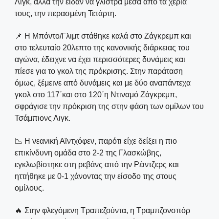
Λιγκ, αλλά την είδαν να γλιστρά μέσα από τα χέρια
τους, την περασμένη Τετάρτη.
📌 Η Μπόντο/Γλιμτ στάθηκε καλά στο Ζάγκρεμπ και
στο τελευταίο 20λεπτο της κανονικής διάρκειας του
αγώνα, έδειχνε να έχει περισσότερες δυνάμεις και
πίεσε για το γκολ της πρόκρισης. Στην παράταση
όμως, ξέμεινε από δυνάμεις και με δύο αναπάντεχα
γκολ στο 117΄και στο 120΄η Ντιναμό Ζάγκρεμπ,
σφράγισε την πρόκριση της στην φάση των ομίλων του
Τσάμπιονς Λιγκ.
📉 Η νεανική Αϊντχόφεν, παρότι είχε δείξει η πιο
επικίνδυνη ομάδα στο 2-2 της Γλασκώβης,
εγκλωβίστηκε στη ρεβάνς από την Ρέιντζερς και
ηττήθηκε με 0-1 χάνοντας την είσοδο της στους
ομίλους.
🔥 Στην φλεγόμενη Τραπεζούντα, η Τραμπζονσπόρ