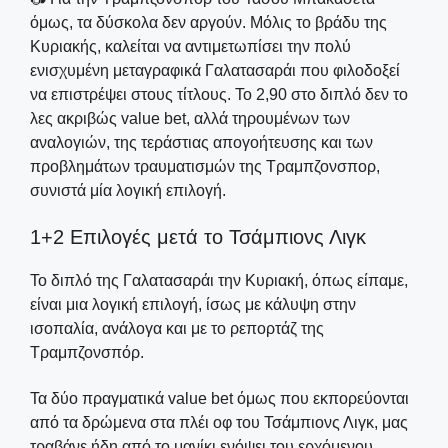
όμως, τα δύσκολα δεν αργούν. Μόλις το βράδυ της
Κυριακής, καλείται να αντιμετωπίσει την πολύ
ενισχυμένη μεταγραφικά Γαλατασαράι που φιλοδοξεί
να επιστρέψει στους τίτλους. Το 2,90 στο διπλό δεν το
λες ακριβώς value bet, αλλά τηρουμένων των
αναλογιών, της τεράστιας απογοήτευσης και των
προβλημάτων τραυματισμών της Τραμπζονσπορ,
συνιστά μία λογική επιλογή.
1+2 Επιλογές μετά το Τσάμπιονς Λιγκ
Το διπλό της Γαλατασαράι την Κυριακή, όπως είπαμε,
είναι μια λογική επιλογή, ίσως με κάλυψη στην
ισοπαλία, ανάλογα και με το ρεπορτάζ της
Τραμπζονσπόρ.
Τα δύο πραγματικά value bet όμως που εκπορεύονται
από τα δρώμενα στα πλέι οφ του Τσάμπιονς Λιγκ, μας
τραβάνε ήδη από το μανίκι ενόψει του ερχόμενου