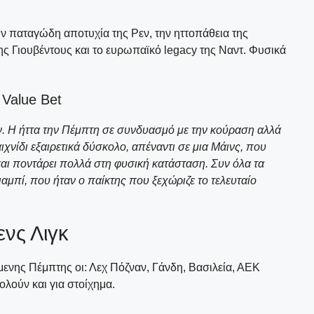
ν παταγώδη αποτυχία της Ρεν, την ηττοπάθεια της
της Γιουβέντους και το ευρωπαϊκό legacy της Ναντ. Φυσικά
 Value Bet
ν. Η ήττα την Πέμπτη σε συνδυασμό με την κούραση αλλά
ιχνίδι εξαιρετικά δύσκολο, απέναντι σε μια Μάινς, που
 και ποντάρει πολλά στη φυσική κατάσταση. Συν όλα τα
τιαμπί, που ήταν ο παίκτης που ξεχώριζε το τελευταίο
νς Λιγκ
μενης Πέμπτης οι: Λεχ Πόζναν, Γάνδη, Βασιλεία, ΑΕΚ
λούν και για στοίχημα.