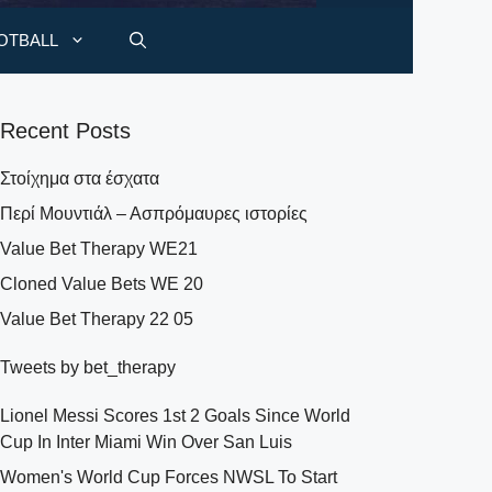
OTBALL
Recent Posts
Στοίχημα στα έσχατα
Περί Μουντιάλ – Ασπρόμαυρες ιστορίες
Value Bet Therapy WE21
Cloned Value Bets WE 20
Value Bet Therapy 22 05
Tweets by bet_therapy
Lionel Messi Scores 1st 2 Goals Since World
Cup In Inter Miami Win Over San Luis
Women's World Cup Forces NWSL To Start