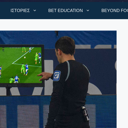
ΙΣΤΟΡΙΕΣ
BET EDUCATION
BEYOND FO