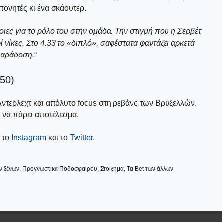
πονητές κι ένα σκάουτερ.
ες για το ρόλο του στην ομάδα. Την στιγμή που η Σερβέτ
ί νίκες. Στο 4.33 το «διπλό», σαφέστατα φαντάζει αρκετά
παράδοση.
“
.50)
 Άντερλεχτ και απόλυτο focus στη ρεβάνς των Βρυξελλών.
α να πάρει αποτέλεσμα.
, το
Instagram
και το
Twitter
.
ν ξένων
,
Προγνωστικά Ποδοσφαίρου
,
Στοίχημα
,
Τα Bet των άλλων