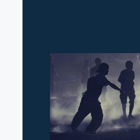
Skip
to
content