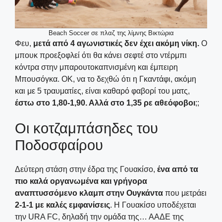
Beach Soccer σε πλαζ της λίμνης Βικτώρια
Φευ,
μετά από 4 αγωνιστικές δεν έχει ακόμη νίκη.
Ο
μπουκ προεξοφλεί ότι θα κάνει σεφτέ στο ντέρμπι
κόντρα στην μπαρουτοκαπνισμένη και έμπειρη
Μπουσόγκα. ΟΚ, να το δεχθώ ότι η Γκαντάφι, ακόμη
και με 5 τραυματίες, είναι καθαρό φαβορί του ματς,
έστω στο 1,80-1,90. Αλλά στο 1,35 ρε αθεόφοβοι
;;
Οι κοτζαμπάσηδες του
Ποδοσφαίρου
Δεύτερη στάση στην έδρα της Γουακίσο,
ένα από τα
πιο καλά οργανωμένα και γρήγορα
αναπτυσσόμενο κλαμπ στην Ουγκάντα
που μετράει
2-1-1 με καλές εμφανίσεις
. Η Γουακίσο υποδέχεται
την URA FC, δηλαδή την ομάδα της… ΑΑΔΕ της