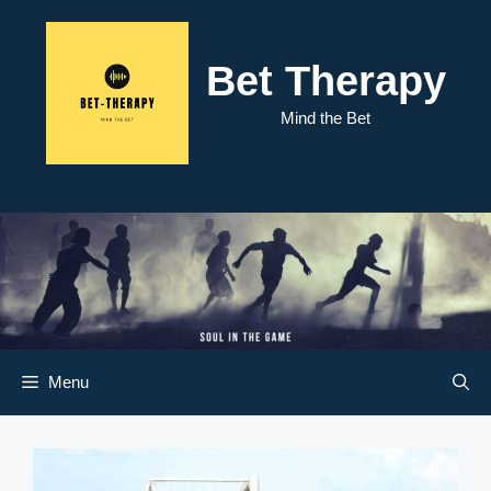
Skip
to
content
Bet Therapy
Mind the Bet
Menu