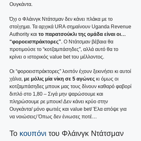
Ουγκάντα.
Όχι ο Φλάινγκ Ντάτσμαν δεν κάνει πλάκα με το
στοίχημα. Τα αρχικά URA σημαίνουν Uganda Revenue
Authority και
το παρατσούκλι της ομάδα είναι οι…
“φοροεισπράκτορες”
. Ο Ντάτσμαν βέβαια θα
προτιμούσε το “κοτζαμπάσηδες”, αλλά αυτό θα το
κρίνει ο ιστορικός value bet του μέλλοντος.
Οι “φοροεισπράκτορες” λοιπόν έχουν ξεκινήσει κι αυτοί
χάλια,
με μόλις μία νίκη σε 5 αγώνες
κι όμως οι
κοτζαμπάσηδες μπουκ μας τους δίνουν καθαρό φαβορί
διπλό στο 1,80 – Σιγά μην ψαρώσουμε και
πληρώσουμε ρε μπουκ! Δεν κάνει κρύο στην
Ουγκάντα/ μόνο φωτιές και value bet/ Έλα απόψε για
να νοιώσεις/ Όπως δεν ένιωσες ποτέ…
Το
κουπόνι
του Φλάινγκ Ντάτσμαν