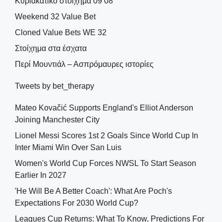
Κυριακάτικο στοίχημα 09 08
Weekend 32 Value Bet
Cloned Value Bets WE 32
Στοίχημα στα έσχατα
Περί Μουντιάλ – Ασπρόμαυρες ιστορίες
Tweets by bet_therapy
Mateo Kovačić Supports England's Elliot Anderson
Joining Manchester City
Lionel Messi Scores 1st 2 Goals Since World Cup In
Inter Miami Win Over San Luis
Women's World Cup Forces NWSL To Start Season
Earlier In 2027
'He Will Be A Better Coach': What Are Poch's
Expectations For 2030 World Cup?
Leagues Cup Returns: What To Know, Predictions For