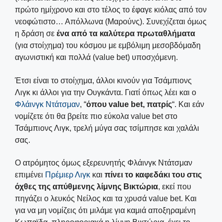
πρώτο ημίχρονο και στο τέλος το έφαγε κιόλας από τον
νεοφώτιστο… Απόλλωνα (Μαρούνς). Συνεχίζεται όμως
η δράση σε
ένα από τα καλύτερα πρωταθλήματα
(για στοίχημα) του κόσμου με εμβόλιμη μεσοβδόμαδη
αγωνιστική και πολλά (value bet) υποσχόμενη.
Έτσι είναι το στοίχημα, άλλοι κινούν για Τσάμπιονς
Λιγκ κι άλλοι για την Ουγκάντα. Γιατί όπως λέει και ο
Φλάινγκ Ντάτσμαν
, “
όπου value bet, πατρίς
“. Και εάν
νομίζετε ότι θα βρείτε πιο εύκολα value bet στο
Τσάμπιονς Λιγκ, τρελή μύγα σας τσίμπησε και χαλάλι
σας.
Ο ατρόμητος όμως εξερευνητής Φλάινγκ Ντάτσμαν
επιμένει
Πρέμιερ Λιγκ
και
πίνει το καφεδάκι του στις
όχθες της απύθμενης λίμνης Βικτώρια
, εκεί που
πηγάζει ο λευκός Νείλος και τα χρυσά value bet. Και
για να μη νομίζεις ότι μιλάμε για καμιά αποξηραμένη