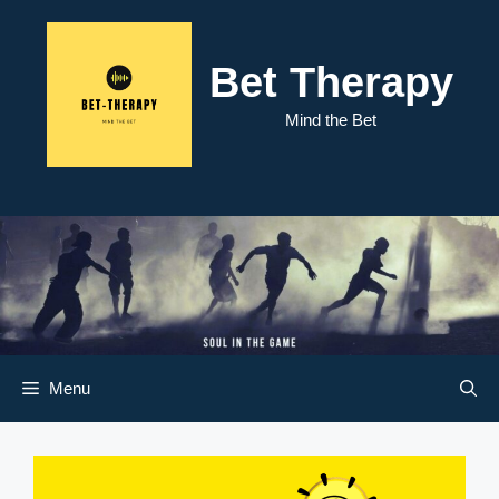
Skip
to
content
Bet Therapy
Mind the Bet
Menu