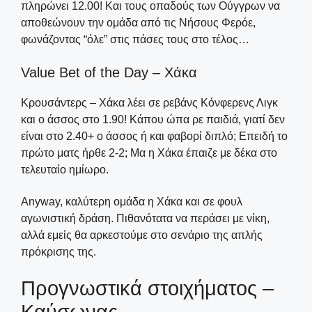
πληρώνει 12.00! Και τους οπαδούς των Ούγγρων να
αποθεώνουν την ομάδα από τις Νήσους Φερόε,
φωνάζοντας “όλε” στις πάσες τους στο τέλος…
Value Bet of the Day – Χάκα
Κρουσάντερς – Χάκα λέει σε ρεβάνς Κόνφερενς Λιγκ
και ο άσσος στο 1.90! Κάπου ώπα ρε παιδιά, γιατί δεν
είναι στο 2.40+ ο άσσος ή και φαβορί διπλό; Επειδή το
πρώτο ματς ήρθε 2-2; Μα η Χάκα έπαιζε με δέκα στο
τελευταίο ημίωρο.
Anyway, καλύτερη ομάδα η Χάκα και σε φουλ
αγωνιστική δράση. Πιθανότατα να περάσει με νίκη,
αλλά εμείς θα αρκεστούμε στο σενάριο της απλής
πρόκρισης της.
Προγνωστικά στοιχήματος –
Καύσωνας