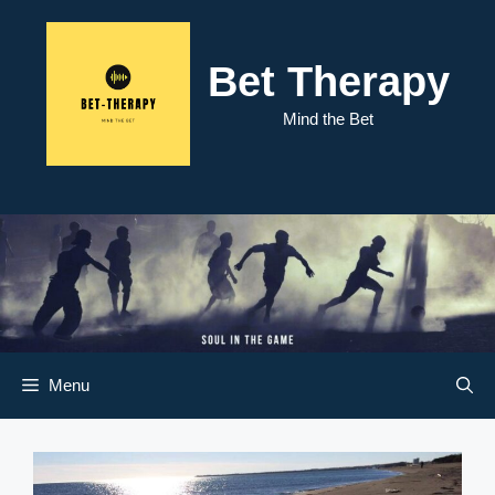
Skip
to
content
Bet Therapy
Mind the Bet
Menu