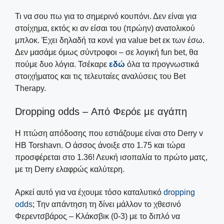
Τι να σου πω για το σημερινό κουπόνι. Δεν είναι για
στοίχημα, εκτός κι αν είσαι του (πρώην) ανατολικού
μπλοκ. Έχει δηλαδή τα κονέ για value bet εκ των έσω.
Δεν μασάμε όμως σύντροφοι – σε λογική fun bet, θα
πούμε δυο λόγια. Τσέκαρε
εδώ
όλα τα προγνωστικά
στοιχήματος και τις τελευταίες αναλύσεις του Bet
Therapy.
Dropping odds – Από Φερόε με αγάπη
Η πτώση απόδοσης που εστιάζουμε είναι στο Derry v
HB Torshavn. Ο άσσος άνοιξε στο 1.75 και τώρα
προσφέρεται στο 1.36! Λευκή ισοπαλία το πρώτο ματς,
με τη Derry ελαφρώς καλύτερη.
Αρκεί αυτό για να έχουμε τόσο καταλυτικό
dropping
odds
; Την απάντηση τη δίνει μάλλον το χθεσινό
Φερεντσβάρος – Κλάκσβικ (0-3) με το διπλό να