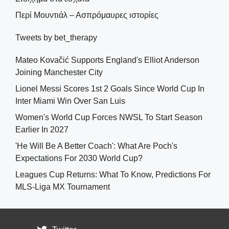
Περί Μουντιάλ – Ασπρόμαυρες ιστορίες
Tweets by bet_therapy
Mateo Kovačić Supports England's Elliot Anderson
Joining Manchester City
Lionel Messi Scores 1st 2 Goals Since World Cup In
Inter Miami Win Over San Luis
Women's World Cup Forces NWSL To Start Season
Earlier In 2027
'He Will Be A Better Coach': What Are Poch's
Expectations For 2030 World Cup?
Leagues Cup Returns: What To Know, Predictions For
MLS-Liga MX Tournament