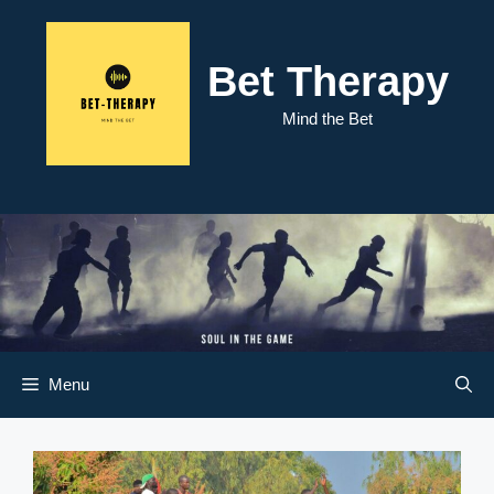
Skip
to
content
Bet Therapy
Mind the Bet
Menu