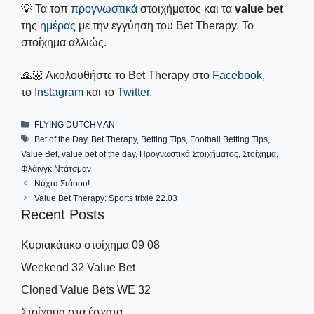
💡 Τα τοπ
προγνωστικά
στοιχήματος και τα
value bet
της
ημέρας
με την εγγύηση του Bet Therapy. Το
στοίχημα αλλιώς.
🙏🏼 Ακολουθήστε το Bet Therapy στο
Facebook
,
το
Instagram
και το
Twitter
.
Categories
FLYING DUTCHMAN
Tags
Bet of the Day
,
Bet Therapy
,
Betting Tips
,
Football Betting Tips
,
Value Bet
,
value bet of the day
,
Προγνωστικά Στοιχήματος
,
Στοίχημα
,
Φλάινγκ Ντάτσμαν
Νύχτα Στάσου!
Value Bet Therapy: Sports trixie 22.03
Recent Posts
Κυριακάτικο στοίχημα 09 08
Weekend 32 Value Bet
Cloned Value Bets WE 32
Στοίχημα στα έσχατα