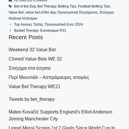
FLYING DUTCHMAN
Tags
Bet of the Day
,
Bet Therapy
,
Betting Tips
,
Football Betting Tips
,
Value Bet
,
value bet of the day
,
Προγνωστικά Στοιχήματος
,
Στοίχημα
,
Φλάινγκ Ντάτσμαν
Top Αγώνες Τρίτης: Προγνωστικά Euro 2024
Basket Therapy: Euroleague R31
Recent Posts
Weekend 32 Value Bet
Cloned Value Bets WE 32
Στοίχημα στα έσχατα
Περί Μουντιάλ – Ασπρόμαυρες ιστορίες
Value Bet Therapy WE21
Tweets by bet_therapy
Mateo Kovačić Supports England's Elliot Anderson
Joining Manchester City
Lionel Messi Scores 1st 2 Goals Since World Cup In