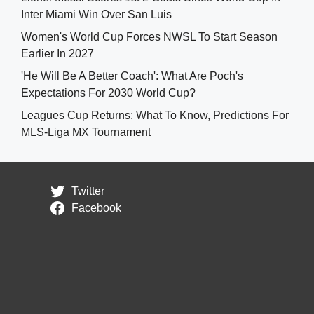
Inter Miami Win Over San Luis
Women's World Cup Forces NWSL To Start Season
Earlier In 2027
'He Will Be A Better Coach': What Are Poch's
Expectations For 2030 World Cup?
Leagues Cup Returns: What To Know, Predictions For
MLS-Liga MX Tournament
Twitter
Facebook