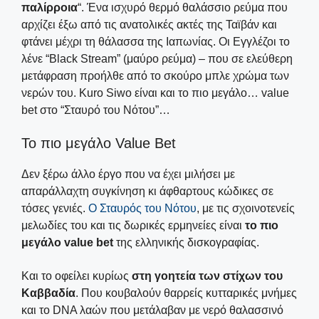
παλίρροια
“. Ένα ισχυρό θερμό θαλάσσιο ρεύμα που
αρχίζει έξω από τις ανατολικές ακτές της Ταϊβάν και
φτάνει μέχρι τη θάλασσα της Ιαπωνίας. Οι Εγγλέζοι το
λένε “Black Stream” (μαύρο ρεύμα) – που σε ελεύθερη
μετάφραση προήλθε από το σκούρο μπλε χρώμα των
νερών του. Kuro Siwo είναι και το πιο μεγάλο… value
bet στο “Σταυρό του Νότου”…
Το πιο μεγάλο Value Bet
Δεν ξέρω άλλο έργο που να έχει μιλήσει με
απαράλλαχτη συγκίνηση κι άφθαρτους κώδικες σε
τόσες γενιές.
Ο Σταυρός του Νότου
, με τις σχοινοτενείς
μελωδίες του και τις δωρικές ερμηνείες είναι
το πιο
μεγάλο value bet
της ελληνικής δισκογραφίας.
Και το οφείλει κυρίως
στη γοητεία των στίχων του
Καββαδία
. Που κουβαλούν θαρρείς κυτταρικές μνήμες
και το DNA λαών που μετάλαβαν με νερό θαλασσινό