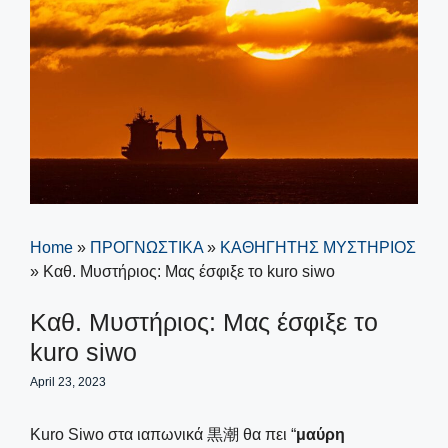
Home
»
ΠΡΟΓΝΩΣΤΙΚΑ
»
ΚΑΘΗΓΗΤΗΣ ΜΥΣΤΗΡΙΟΣ
»
Καθ. Μυστήριος: Μας έσφιξε το kuro siwo
Καθ. Μυστήριος: Μας έσφιξε το
kuro siwo
April 23, 2023
Kuro Siwo στα ιαπωνικά 黒潮 θα πει “
μαύρη