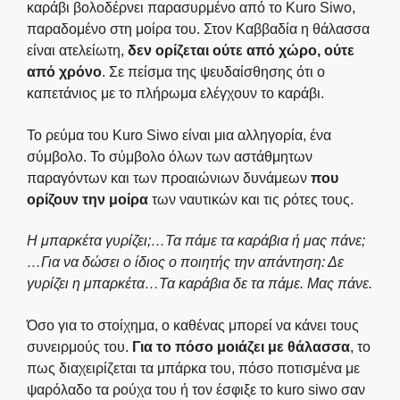
καράβι βολοδέρνει παρασυρμένο από το Kuro Siwo,
παραδομένο στη μοίρα του. Στον Καββαδία η θάλασσα
είναι ατελείωτη,
δεν ορίζεται ούτε από χώρο, ούτε
από χρόνο
. Σε πείσμα της ψευδαίσθησης ότι ο
καπετάνιος με το πλήρωμα ελέγχουν το καράβι.
Το ρεύμα του Kuro Siwo είναι μια αλληγορία, ένα
σύμβολο. Το σύμβολο όλων των αστάθμητων
παραγόντων και των προαιώνιων δυνάμεων
που
ορίζουν την μοίρα
των ναυτικών και τις ρότες τους.
Η μπαρκέτα γυρίζει;…Τα πάμε τα καράβια ή μας πάνε;
…Για να δώσει ο ίδιος ο ποιητής την απάντηση: Δε
γυρίζει η μπαρκέτα…Τα καράβια δε τα πάμε. Μας πάνε.
Όσο για το στοίχημα, ο καθένας μπορεί να κάνει τους
συνειρμούς του.
Για το πόσο μοιάζει με θάλασσα
, το
πως διαχειρίζεται τα μπάρκα του, πόσο ποτισμένα με
ψαρόλαδο τα ρούχα του ή τον έσφιξε το kuro siwo σαν