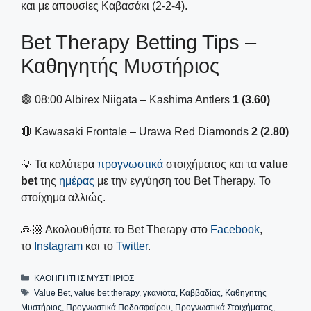
και με απουσίες Καβασάκι (2-2-4).
Bet Therapy Betting Tips –
Καθηγητής Μυστήριος
🟣 08:00 Albirex Niigata – Kashima Antlers
1 (3.60)
🔴 Kawasaki Frontale – Urawa Red Diamonds
2 (2.80)
💡 Τα καλύτερα
προγνωστικά
στοιχήματος και τα
value
bet
της
ημέρας
με την εγγύηση του Bet Therapy. Το
στοίχημα αλλιώς.
🙏🏼 Ακολουθήστε το Bet Therapy στο
Facebook
,
το
Instagram
και το
Twitter
.
Categories
ΚΑΘΗΓΗΤΗΣ ΜΥΣΤΗΡΙΟΣ
Tags
Value Bet
,
value bet therapy
,
γκανιότα
,
Καββαδίας
,
Καθηγητής
Μυστήριος
,
Προγνωστικά Ποδοσφαίρου
,
Προγνωστικά Στοιχήματος
,