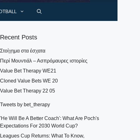
OTBALL
Recent Posts
Στοίχημα στα έσχατα
Περί Μουντιάλ – Ασπρόμαυρες ιστορίες
Value Bet Therapy WE21
Cloned Value Bets WE 20
Value Bet Therapy 22 05
Tweets by bet_therapy
'He Will Be A Better Coach': What Are Poch's
Expectations For 2030 World Cup?
Leagues Cup Returns: What To Know,