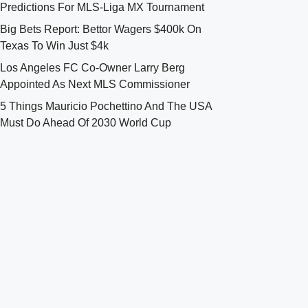
Predictions For MLS-Liga MX Tournament
Big Bets Report: Bettor Wagers $400k On
Texas To Win Just $4k
Los Angeles FC Co-Owner Larry Berg
Appointed As Next MLS Commissioner
5 Things Mauricio Pochettino And The USA
Must Do Ahead Of 2030 World Cup