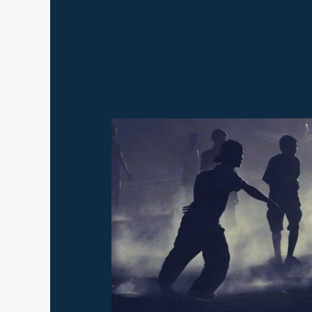
Skip
to
content