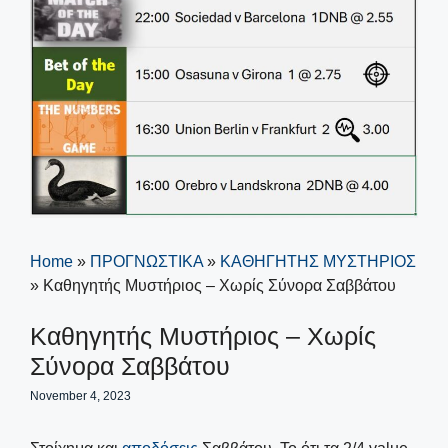
Home
»
ΠΡΟΓΝΩΣΤΙΚΑ
»
ΚΑΘΗΓΗΤΗΣ ΜΥΣΤΗΡΙΟΣ
»
Καθηγητής Μυστήριος – Χωρίς Σύνορα Σαββάτου
Καθηγητής Μυστήριος – Χωρίς
Σύνορα Σαββάτου
November 4, 2023