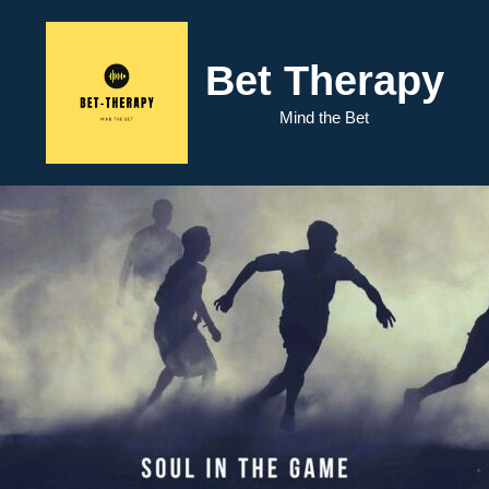
Bet Therapy
Mind the Bet