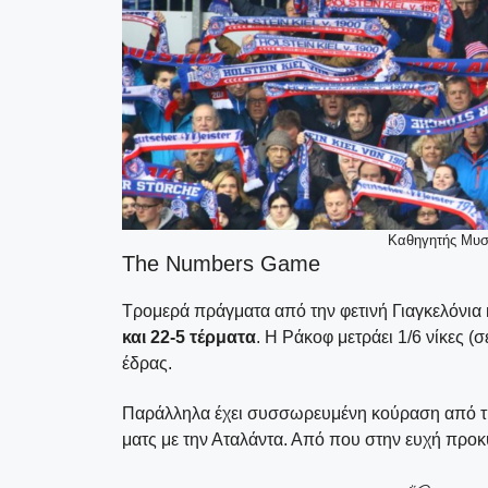
Καθηγητής Μυστ
The Numbers Game
Τρομερά πράγματα από την φετινή Γιαγκελόνια κ
και 22-5 τέρματα
. Η Ράκοφ μετράει 1/6 νίκες (σ
έδρας.
Παράλληλα έχει συσσωρευμένη κούραση από 
ματς με την Αταλάντα. Από που στην ευχή προκ