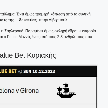
ωτάθλημα. Έχει όμως τρομερή κόπωση από τα συνεχή
ματς της… δεκαετίας
με την Λίβερπουλ.
ης η Σαρλερουά. Παραμένει όμως σκληρή έδρα με ευφορία
ται ο Felice Mazzù, ένας από τους 2-3 ανθρώπους που
alue Bet Κυριακής