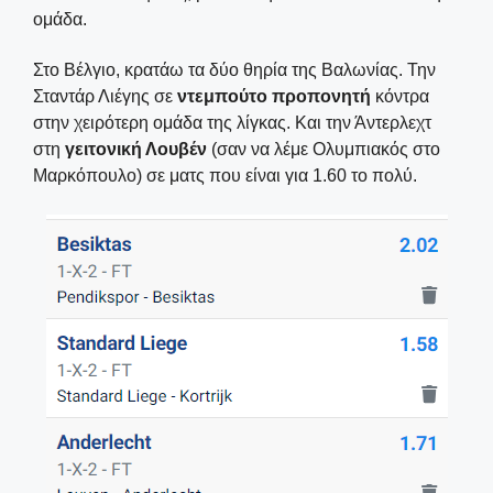
ομάδα.
Στο Βέλγιο, κρατάω τα δύο θηρία της Βαλωνίας. Την
Σταντάρ Λιέγης σε
ντεμπούτο προπονητή
κόντρα
στην χειρότερη ομάδα της λίγκας. Και την Άντερλεχτ
στη
γειτονική Λουβέν
(σαν να λέμε Ολυμπιακός στο
Μαρκόπουλο) σε ματς που είναι για 1.60 το πολύ.