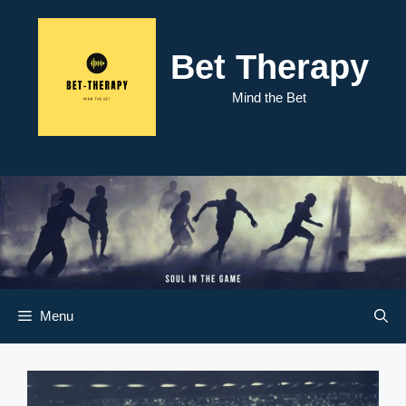
Skip
to
content
Bet Therapy
Mind the Bet
Menu