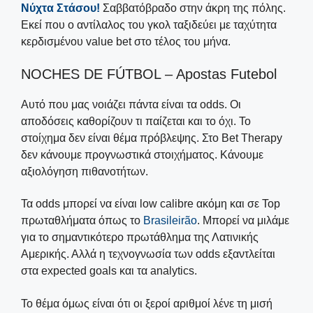
Νύχτα Στάσου
!
Σαββατόβραδο στην άκρη της πόλης.
Εκεί που ο αντίλαλος του γκολ ταξιδεύει με ταχύτητα
κερδισμένου value bet στο τέλος του μήνα.
NOCHES DE FÚTBOL – Apostas Futebol
Αυτό που μας νοιάζει πάντα είναι τα odds. Οι
αποδόσεις καθορίζουν τι παίζεται και το όχι. Το
στοίχημα δεν είναι θέμα πρόβλεψης. Στο Bet Therapy
δεν κάνουμε προγνωστικά στοιχήματος. Κάνουμε
αξιολόγηση πιθανοτήτων.
Τα odds μπορεί να είναι low calibre ακόμη και σε Top
πρωταθλήματα όπως το
Brasileirão
. Μπορεί να μιλάμε
για το σημαντικότερο πρωτάθλημα της Λατινικής
Αμερικής. Αλλά η τεχνογνωσία των odds εξαντλείται
στα expected goals και τα analytics.
Το θέμα όμως είναι ότι οι ξεροί αριθμοί λένε τη μισή