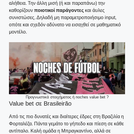
αλήθεια. Την άλλη μισή (ή και παραπάνω) την
καθορίζουν
ποιοτικοί παράγοντες
και άυλες
συνιστώσες. Δηλαδή μη παραμετροποιήσιμο input,
οπότε και σχεδόν αδύνατο να εισαχθεί σε μαθηματικό
μοντέλο.
Προγνωστικά στοιχήματος ή noches value bet ?
Value bet σε Brasileirão
Από τις πιο δυνατές και διαίτερες έδρες στη Βραζιλία η
Φορταλέζα. Πάντα γεμάτο το γήπεδο και πίεση σε κάθε
αντίπαλο. Καλή ομάδα η Μπραγκαντίνο, αλλά σε