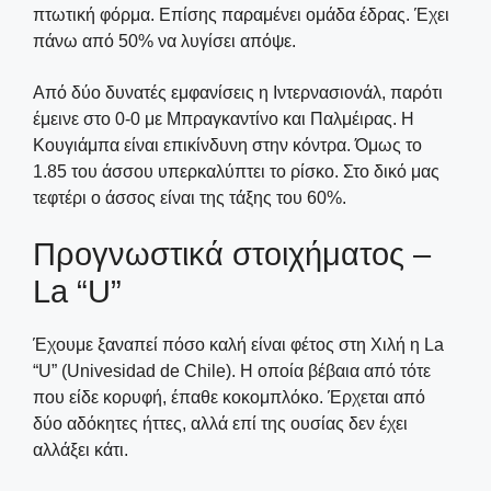
πτωτική φόρμα. Επίσης παραμένει ομάδα έδρας. Έχει
πάνω από 50% να λυγίσει απόψε.
Από δύο δυνατές εμφανίσεις η Ιντερνασιονάλ, παρότι
έμεινε στο 0-0 με Μπραγκαντίνο και Παλμέιρας. Η
Κουγιάμπα είναι επικίνδυνη στην κόντρα. Όμως το
1.85 του άσσου υπερκαλύπτει το ρίσκο. Στο δικό μας
τεφτέρι ο άσσος είναι της τάξης του 60%.
Προγνωστικά στοιχήματος –
La “U”
Έχουμε ξαναπεί πόσο καλή είναι φέτος στη Χιλή η La
“U” (Univesidad de Chile). Η οποία βέβαια από τότε
που είδε κορυφή, έπαθε κοκομπλόκο. Έρχεται από
δύο αδόκητες ήττες, αλλά επί της ουσίας δεν έχει
αλλάξει κάτι.