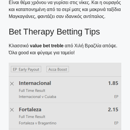
Είναι θέμα χρόνου να γυρίσει στις νίκες. Και η ουραγός
και καταπονημένη από τα σερί ματς και μακρινά ταξίδια
Μαγκαγιάνες, φαντάζει σαν ιδανικός αντίπαλος.
Bet Therapy Betting Tips
Κλασσικό
value bet treble
από Χιλή Βραζλία απόψε.
Όλα good και φύγαμε για ταμείο!