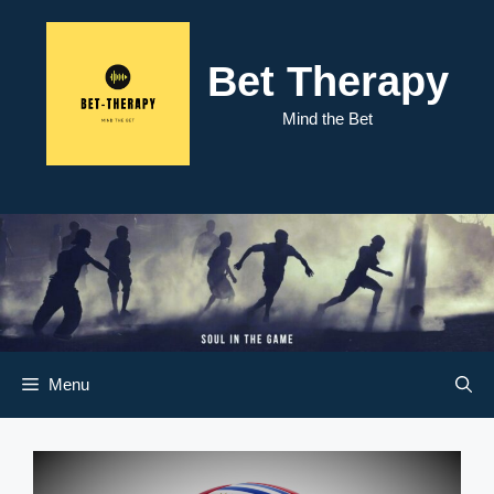
Skip
to
content
Bet Therapy
Mind the Bet
Menu