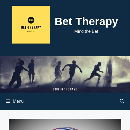
Skip
to
content
Bet Therapy
Mind the Bet
Menu