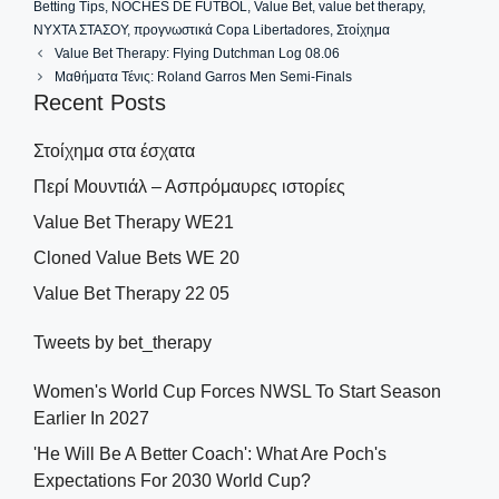
Betting Tips
,
NOCHES DE FÚTBOL
,
Value Bet
,
value bet therapy
,
ΝΥΧΤΑ ΣΤΑΣΟΥ
,
προγνωστικά Copa Libertadores
,
Στοίχημα
Value Bet Therapy: Flying Dutchman Log 08.06
Μαθήματα Τένις: Roland Garros Men Semi-Finals
Recent Posts
Στοίχημα στα έσχατα
Περί Μουντιάλ – Ασπρόμαυρες ιστορίες
Value Bet Therapy WE21
Cloned Value Bets WE 20
Value Bet Therapy 22 05
Tweets by bet_therapy
Women's World Cup Forces NWSL To Start Season
Earlier In 2027
'He Will Be A Better Coach': What Are Poch's
Expectations For 2030 World Cup?