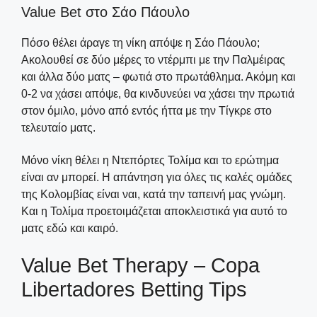
Value Bet στο Σάο Πάουλο
Πόσο θέλει άραγε τη νίκη απόψε η Σάο Πάουλο;
Ακολουθεί σε δύο μέρες το ντέρμπι με την Παλμέιρας
και άλλα δύο ματς – φωτιά στο πρωτάθλημα. Ακόμη και
0-2 να χάσει απόψε, θα κινδυνεύει να χάσει την πρωτιά
στον όμιλο, μόνο από εντός ήττα με την Τίγκρε στο
τελευταίο ματς.
Μόνο νίκη θέλει η Ντεπόρτες Τολίμα και το ερώτημα
είναι αν μπορεί. Η απάντηση για όλες τις καλές ομάδες
της Κολομβίας είναι ναι, κατά την ταπεινή μας γνώμη.
Και η Τολίμα προετοιμάζεται αποκλειστικά για αυτό το
ματς εδώ και καιρό.
Value Bet Therapy – Copa
Libertadores Betting Tips