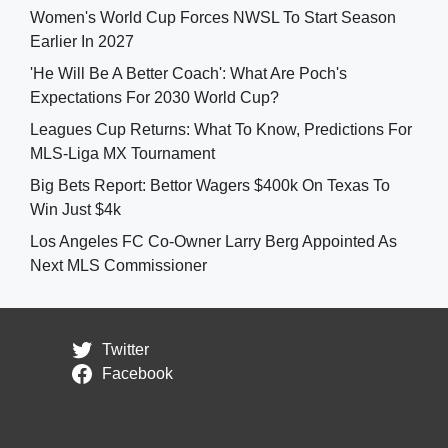
Women's World Cup Forces NWSL To Start Season
Earlier In 2027
'He Will Be A Better Coach': What Are Poch's
Expectations For 2030 World Cup?
Leagues Cup Returns: What To Know, Predictions For
MLS-Liga MX Tournament
Big Bets Report: Bettor Wagers $400k On Texas To
Win Just $4k
Los Angeles FC Co-Owner Larry Berg Appointed As
Next MLS Commissioner
Twitter
Facebook