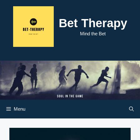
Skip
to
content
Bet Therapy
Mind the Bet
Menu