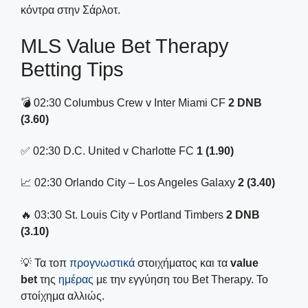
κόντρα στην Σάρλοτ.
MLS Value Bet Therapy
Betting Tips
💣 02:30 Columbus Crew v Inter Miami CF
2 DNB
(3.60)
✅ 02:30 D.C. United v Charlotte FC
1 (1.90)
📈 02:30 Orlando City – Los Angeles Galaxy
2 (3.40)
🔥 03:30 St. Louis City v Portland Timbers
2 DNB
(3.10)
💡 Τα τοπ
προγνωστικά
στοιχήματος και τα
value
bet
της
ημέρας
με την εγγύηση του Bet Therapy. Το
στοίχημα αλλιώς.