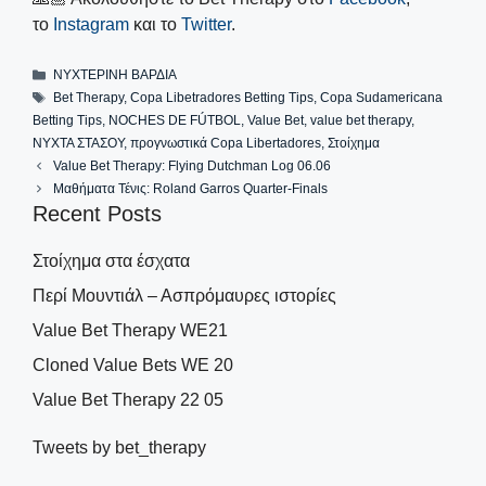
το
Instagram
και το
Twitter
.
Categories
ΝΥΧΤΕΡΙΝΗ ΒΑΡΔΙΑ
Tags
Bet Therapy
,
Copa Libetradores Betting Tips
,
Copa Sudamericana
Betting Tips
,
NOCHES DE FÚTBOL
,
Value Bet
,
value bet therapy
,
ΝΥΧΤΑ ΣΤΑΣΟΥ
,
προγνωστικά Copa Libertadores
,
Στοίχημα
Value Bet Therapy: Flying Dutchman Log 06.06
Μαθήματα Τένις: Roland Garros Quarter-Finals
Recent Posts
Στοίχημα στα έσχατα
Περί Μουντιάλ – Ασπρόμαυρες ιστορίες
Value Bet Therapy WE21
Cloned Value Bets WE 20
Value Bet Therapy 22 05
Tweets by bet_therapy