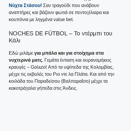
Νύχτα Στάσου
!
Σαν τραγούδι που ανάβουν
αναπτήρες και βάζουν φωτιά σε πεντοχίλιαρα και
κουπόνια με ληγμένα value bet.
NOCHES DE FÚTBOL – Το ντέρμπι του
Κάλι
Εδώ μιλάμε
για μπάλα και για στοίχημα στα
νυχτερινά ματς
. Γεμάτα ένταση και ουρανομήκεις
κραυγές – Golazo! Από τα υψίπεδα της Κολομβίας,
μέχρι τις εκβολές του Ριο ντε λα Πλάτα. Και από την
κοιλάδα του Παραδείσου (Βαλπαραΐσο) μέχρι τα
κακοτράχαλα γήπεδα στις Άνδεις.