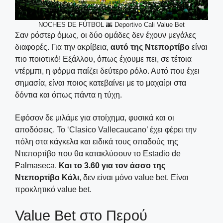
NOCHES DE FÚTBOL 🌆 Deportivo Cali Value Bet
Σαν ρόστερ όμως, οι δύο ομάδες δεν έχουν μεγάλες
διαφορές. Για την ακρίβεια,
αυτό της Ντεπορτίβο
είναι
πιο ποιοτικό! Εξάλλου, όπως έχουμε πει, σε τέτοια
ντέρμπι, η φόρμα παίζει δεύτερο ρόλο. Αυτό που έχει
σημασία, είναι ποιος κατεβαίνει με το μαχαίρι στα
δόντια και όπως πάντα η τύχη.
Εφόσον δε μιλάμε για στοίχημα, φυσικά και οι
αποδόσεις. Το ‘Clasico Vallecaucano’ έχει φέρει την
πόλη στα κάγκελα και ειδικά τους οπαδούς της
Ντεπορτίβο που θα κατακλύσουν το Estadio de
Palmaseca.
Και το 3.60 για τον άσσο της
Ντεπορτίβο Κάλι
, δεν είναι μόνο value bet. Είναι
προκλητικό value bet.
Value Bet στο Περού