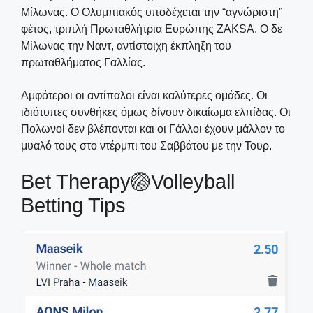
Μίλωνας. Ο Ολυμπιακός υποδέχεται την “αγνώριστη”
φέτος, τριπλή Πρωταθλήτρια Ευρώπης ZAKSA. Ο δε
Μίλωνας την Ναντ, αντίστοιχη έκπληξη του
πρωταθλήματος Γαλλίας.
Αμφότεροι οι αντίπαλοι είναι καλύτερες ομάδες. Οι
ιδιότυπες συνθήκες όμως δίνουν δικαίωμα ελπίδας. Οι
Πολωνοί δεν βλέπονται και οι Γάλλοι έχουν μάλλον το
μυαλό τους στο ντέρμπι του Σαββάτου με την Τουρ.
Bet Therapy🏐Volleyball
Betting Tips