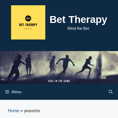
Skip
to
content
Bet Therapy
Mind the Bet
Menu
Home
»
γκανιότα