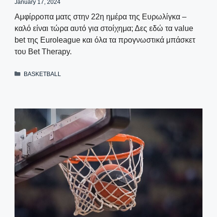
January 17, 2024
Αμφίρροπα ματς στην 22η ημέρα της Ευρωλίγκα –
καλό είναι τώρα αυτό για στοίχημα; Δες εδώ τα value
bet της Euroleague και όλα τα προγνωστικά μπάσκετ
του Bet Therapy.
Categories
BASKETBALL