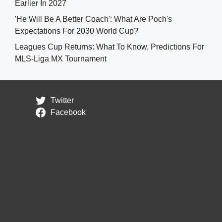
Earlier In 2027
'He Will Be A Better Coach': What Are Poch's
Expectations For 2030 World Cup?
Leagues Cup Returns: What To Know, Predictions For
MLS-Liga MX Tournament
Twitter
Facebook