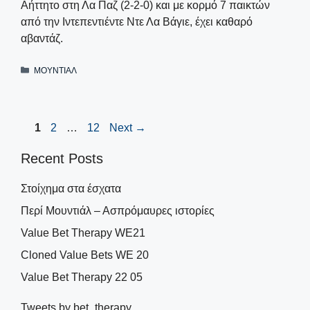
Αήττητο στη Λα Παζ (2-2-0) και με κορμό 7 παικτών
από την Ιντεπεντιέντε Ντε Λα Βάγιε, έχει καθαρό
αβαντάζ.
Categories
ΜΟΥΝΤΙΑΛ
Page
Page
Page
1
2
…
12
Next
→
Recent Posts
Στοίχημα στα έσχατα
Περί Μουντιάλ – Ασπρόμαυρες ιστορίες
Value Bet Therapy WE21
Cloned Value Bets WE 20
Value Bet Therapy 22 05
Tweets by bet_therapy