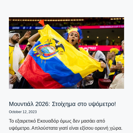
Μουντιάλ 2026: Στοίχημα στο υψόμετρο!
October 12, 2023
Το εξαιρετικό Εκουαδόρ όμως δεν μασάει από
υψόμετρο. Απλούστατα γιατί είναι εξίσου ορεινή χώρα.