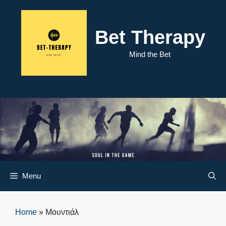
Skip
to
content
Bet Therapy
Mind the Bet
Menu
Home
»
Μουντιάλ