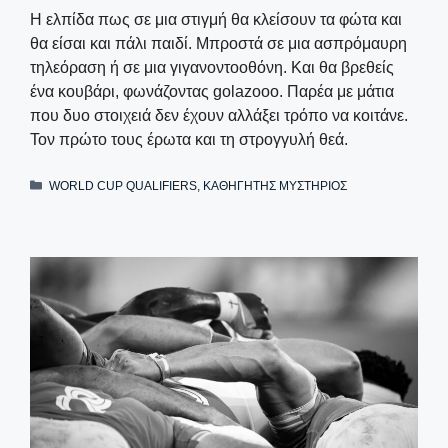
Η ελπίδα πως σε μια στιγμή θα κλείσουν τα φώτα και
θα είσαι και πάλι παιδί. Μπροστά σε μια ασπρόμαυρη
τηλεόραση ή σε μια γιγανοντοοθόνη. Και θα βρεθείς
ένα κουβάρι, φωνάζοντας golazoοο. Παρέα με μάτια
που δυο στοιχειά δεν έχουν αλλάξει τρόπο να κοιτάνε.
Τον πρώτο τους έρωτα και τη στρογγυλή θεά.
Categories
WORLD CUP QUALIFIERS
,
ΚΑΘΗΓΗΤΗΣ ΜΥΣΤΗΡΙΟΣ