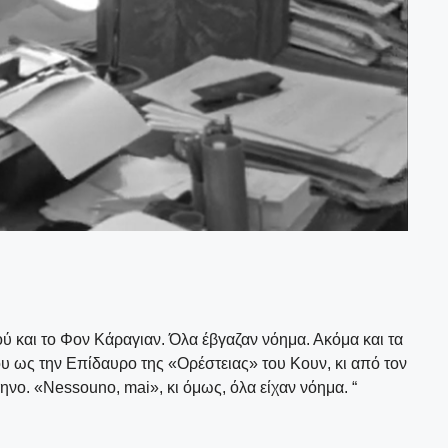
ύ και το Φον Κάραγιαν. Όλα έβγαζαν νόημα. Ακόμα και τα
 ως την Επίδαυρο της «Ορέστειας» του Κουν, κι από τον
ηνο. «Νessouno, mai», κι όμως, όλα είχαν νόημα. “