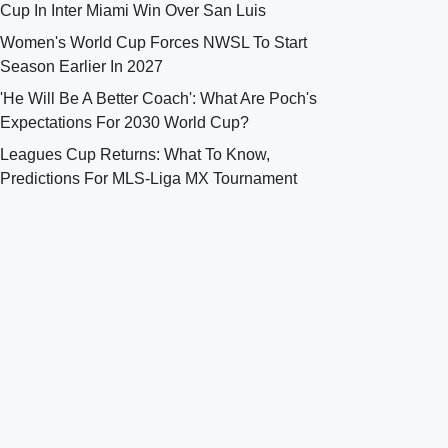
Cup In Inter Miami Win Over San Luis
Women's World Cup Forces NWSL To Start
Season Earlier In 2027
'He Will Be A Better Coach': What Are Poch's
Expectations For 2030 World Cup?
Leagues Cup Returns: What To Know,
Predictions For MLS-Liga MX Tournament