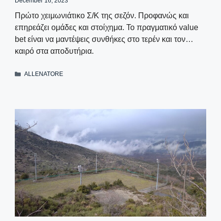
December 16, 2023
Πρώτο χειμωνιάτικο Σ/Κ της σεζόν. Προφανώς και
επηρεάζει ομάδες και στοίχημα. Το πραγματικό value
bet είναι να μαντέψεις συνθήκες στο τερέν και τον…
καιρό στα αποδυτήρια.
Categories
ALLENATORE