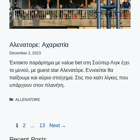
Αλενατορε: Αχαριστία
December 2, 2023
Έκτακτο παράρτημα με value bet στη Σούπερ Λιγκ έχει
το μενού, με guest star Αλενατόρε. Εννοείται θα
παίξουμε και αύριο στοίχημα. Στις πιο καλτ λίγκες που
υπάρχουν στον πλανήτη.
Categories
ALLENATORE
Page
Page
Page
1
2
…
13
Next
→
Recent Posts