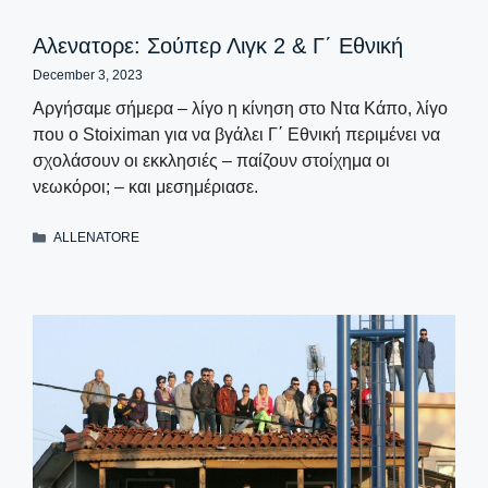
Αλενατορε: Σούπερ Λιγκ 2 & Γ΄ Εθνική
December 3, 2023
Αργήσαμε σήμερα – λίγο η κίνηση στο Ντα Κάπο, λίγο
που ο Stoiximan για να βγάλει Γ΄ Εθνική περιμένει να
σχολάσουν οι εκκλησιές – παίζουν στοίχημα οι
νεωκόροι; – και μεσημέριασε.
Categories
ALLENATORE