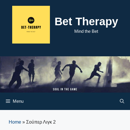
Skip
to
content
Bet Therapy
Mind the Bet
Menu
Home
»
Σούπερ Λιγκ 2