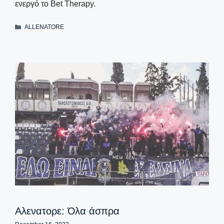
ενεργό το Bet Therapy.
Categories
ALLENATORE
Αλενατορε: Όλα άσπρα