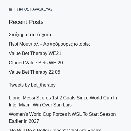
Categories
ΓΙΩΡΓΟΣ ΠΑΡΑΣΚΕΥΑΣ
Recent Posts
Στοίχημα στα έσχατα
Περί Μουντιάλ – Ασπρόμαυρες ιστορίες
Value Bet Therapy WE21
Cloned Value Bets WE 20
Value Bet Therapy 22 05
Tweets by bet_therapy
Lionel Messi Scores 1st 2 Goals Since World Cup In
Inter Miami Win Over San Luis
Women's World Cup Forces NWSL To Start Season
Earlier In 2027
'He Will Be A Better Coach': What Are Poch's