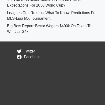
Expectations For 2030 World Cup?
Leagues Cup Returns: What To Know, Predictions For
MLS-Liga MX Tournament
Big Bets Report: Bettor Wagers $400k On Texas To
Win Just $4k
Twitter
Facebook