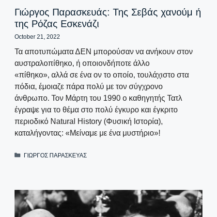
Γιώργος Παρασκευάς: Της Σεβάς χανούμ ή
της Ρόζας Εσκενάζι
October 21, 2022
Τα αποτυπώματα ΔΕΝ μπορούσαν να ανήκουν στον
αυστραλοπίθηκο, ή οποιονδήποτε άλλο
«πίθηκο», αλλά σε ένα ον το οποίο, τουλάχιστο στα
πόδια, έμοιαζε πάρα πολύ με τον σύγχρονο
άνθρωπο. Τον Μάρτη του 1990 ο καθηγητής Τατλ
έγραψε για το θέμα στο πολύ έγκυρο και έγκριτο
περιοδικό Natural History (Φυσική Ιστορία),
καταλήγοντας: «Μείναμε με ένα μυστήριο»!
Categories
ΓΙΩΡΓΟΣ ΠΑΡΑΣΚΕΥΑΣ