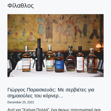
Φίλαθλος
Γιώργος Παρασκευάς: Με σερβιέτες για
σημαιούλες του κόρνερ…
December 25, 2022
Αντί για “Χρόνια Πολλά”, ένα άκρως στοιχηματικό (και