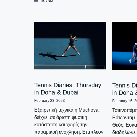
Categories
TENNIS
Tennis Diaries: Thursday
Tennis D
in Doha & Dubai
in Doha 
February 23, 2023
February 16, 
Εξαιρετική τεχνικά η Muchova,
Τσικνοπέμπ
δείχνει σε άριστη φυσική
Ρότερνταμ –
κατάσταση και χωρίς την
Θεός. Ευκα
παραμικρή ενόχληση. Επιπλέον,
διαδηλώνει