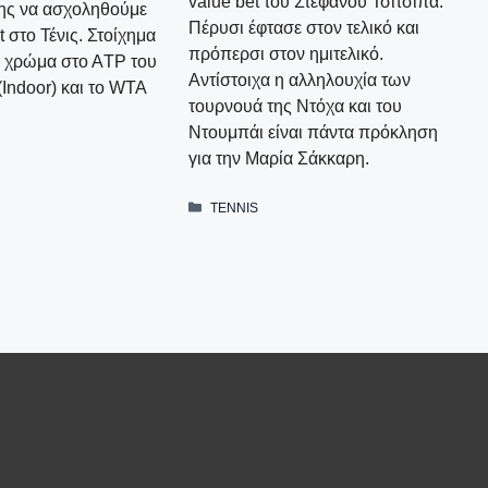
value bet του Στέφανου Τσιτσιπά.
ης να ασχοληθούμε
Πέρυσι έφτασε στον τελικό και
t στο Τένις. Στοίχημα
πρόπερσι στον ημιτελικό.
ό χρώμα στο ΑTP του
Αντίστοιχα η αλληλουχία των
(Indoor) και το WTA
τουρνουά της Ντόχα και του
Ντουμπάι είναι πάντα πρόκληση
για την Μαρία Σάκκαρη.
Categories
TENNIS