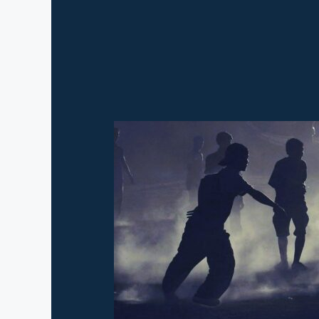
Skip
to
content