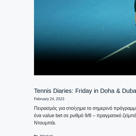
Tennis Diaries: Friday in Doha & Duba
February 24, 2023
Πειρασμός για στοίχημα το σημερινό πρόγραμμα
ένα value bet σε ρυθμό 9/8 – πραγματικό ζεϊμ
Ντουμπάι.