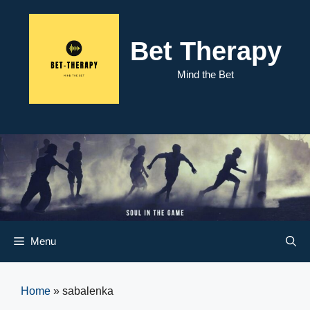
Skip
to
content
Bet Therapy
Mind the Bet
Menu
Home
»
sabalenka