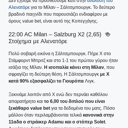
Δεν έχουμε να προσθέσουμε κάτι στην
ανάλυση του
Αλενατόρε
για το Μίλαν – Σάλτσμπουργκ. Το δεύτερο
βραδινό παιχνίδι που παρουσιάζει ενδιαφέρον με
όρους value bet, είναι αυτό της Κοπεγχάγης.
22:00 AC Milan – Salzburg X2 (2,65) 🍻
Στοίχημα με Αλενατόρε
Πολύ σοβαρή εικόνα η Σάλτσμπουργκ. Πήρε Χ στο
Στάμφορντ Μπριτζ και στο 1-1 του πρώτου γύρου ήταν
ισάξια της Μίλαν.
Η ισοπαλία κάνει στη Μίλαν
, που
σφραγίζει τη δεύτερη θέση. Η Σάλτσμπουργκ
με Χ
κατά 90% εξασφαλίζει το Γιουρόπα
Λιγκ.
Ξεκινάμε λοιπόν από Χ ενώ δεν περνάει καθόλου
απαρατήρητο και
το 6,00 του διπλού που είναι
ξεκάθαρο value bet
για τα δεδομένα του ματς. Πόσο
μάλλον όταν περιλαμβάνονται τελικά
κανονικά στην
11αδα ο στράικερ Adamu και ο στόπερ Solet
.