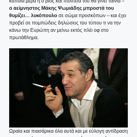
κάποια μέρα η ο βίος και πολιτεία του θα γίνει ταινία –
ο αείμνηστος Μάκης Ψωμιάδης μπροστά του
θυμίζει… λυκόπουλο
σε σώμα προσκόπων – και έχει
προβεί σε πομπώδεις δηλώσεις του τύπου τι να την
κάνω την Ευρώπη αν μείνω εκτός πλέι οφ στο
πρωτάθλημα.
Ωραία και πιασάρικα όλα αυτά και με εύλογη αντίδραση