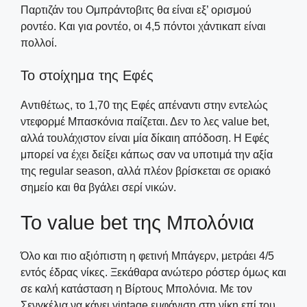
Παρτιζάν του Ομπράντοβιτς θα είναι εξ’ ορισμού
ροντέο. Και για ροντέο, οι 4,5 πόντοι χάντικαπ είναι
πολλοί.
Το στοίχημα της Εφές
Αντιθέτως, το 1,70 της Εφές απέναντι στην εντελώς
ντεφορμέ Μπασκόνια παίζεται. Δεν το λες value bet,
αλλά τουλάχιστον είναι μία δίκαιη απόδοση. Η Εφές
μπορεί να έχει δείξει κάπως σαν να υποτιμά την αξία
της regular season, αλλά πλέον βρίσκεται σε οριακό
σημείο και θα βγάλει σερί νικών.
Το value bet της Μπολόνια
Όλο και πιο αξιόπιστη η φετινή Μπάγερν, μετράει 4/5
εντός έδρας νίκες. Ξεκάθαρα ανώτερο ρόστερ όμως και
σε καλή κατάσταση η Βίρτους Μπολόνια. Με τον
Σενγκέλια να κάνει vintage εμφάνιση στη νίκη επί του