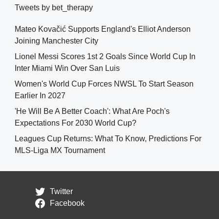
Tweets by bet_therapy
Mateo Kovačić Supports England's Elliot Anderson
Joining Manchester City
Lionel Messi Scores 1st 2 Goals Since World Cup In
Inter Miami Win Over San Luis
Women's World Cup Forces NWSL To Start Season
Earlier In 2027
'He Will Be A Better Coach': What Are Poch's
Expectations For 2030 World Cup?
Leagues Cup Returns: What To Know, Predictions For
MLS-Liga MX Tournament
Twitter
Facebook