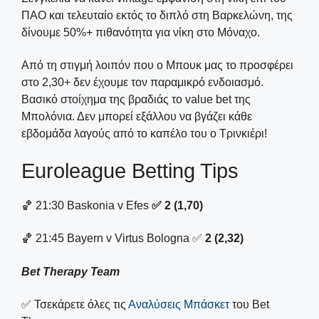
ΠΑΟ και τελευταίο εκτός το διπλό στη Βαρκελώνη, της
δίνουμε 50%+ πιθανότητα για νίκη στο Μόναχο.
Από τη στιγμή λοιπόν που ο Μπουκ μας το προσφέρει
στο 2,30+ δεν έχουμε τον παραμικρό ενδοιασμό.
Βασικό στοίχημα της βραδιάς το value bet της
Μπολόνια. Δεν μπορεί εξάλλου να βγάζει κάθε
εβδομάδα λαγούς από το καπέλο του ο Τρινκιέρι!
Euroleague Betting Tips
🏀 21:30 Baskonia v Efes
✅ 2 (1,70)
🏀 21:45 Bayern v Virtus Bologna ✅
2 (2,32)
Bet Therapy Team
✅ Τσεκάρετε όλες τις
Αναλύσεις Μπάσκετ
του Bet