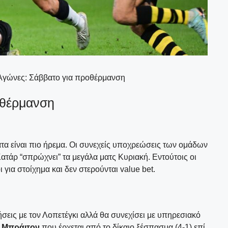
Αγώνες: Σάββατο για προθέρμανση
οθέρμανση
τα είναι πιο ήρεμα. Οι συνεχείς υποχρεώσεις των ομάδων
 Κατάρ “σπρώχνει” τα μεγάλα ματς Κυριακή. Εντούτοις οι
 για στοίχημα και δεν στερούνται value bet.
σεις με τον Λοπετέγκι αλλά θα συνεχίσει με υπηρεσιακό
η Μπράιτον
που έρχεται από το δίκαιο ξέσπασμα (4-1) επί