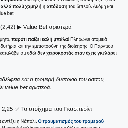
,
αλλά πολύ χαμηλή η απόδοση
του διπλού. Ακόμη και
lue bet.
2,42) ▶ Value Bet αριστερά
όμητο,
παρότι παίζει καλή μπάλα
! Πληρώνει ατομικά
ποδυτήρια και την εμπιστοσύνη της διοίκησης. Ο Πάρντιου
 καταλάβει ότι
εδώ δεν χειροκροτάς όταν έχεις γκελάρει
αδέλφεια και η τρομερή δυστοκία του άσσου,
ι value bet αριστερά.
,25 ✅ Το στοίχημα του Γκασπερίνι
 αντέξει η Νάπολι.
Ο τραυματισμός του τρομερού