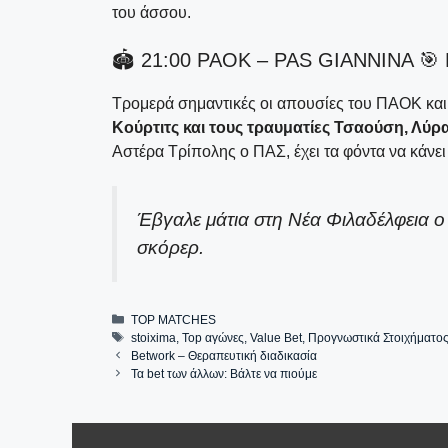
του άσσου.
🏟 21:00 PAOK – PAS GIANNINA 🎯 Ko
Τρομερά σημαντικές οι απουσίες του ΠΑΟΚ κα
Κούρτιτς και τους τραυματίες Τσαούση, Λύρατ
Αστέρα Τρίπολης ο ΠΑΣ, έχει τα φόντα να κάνει
Έβγαλε μάτια στη Νέα Φιλαδέλφεια ο 
σκόρερ.
Categories
TOP MATCHES
Tags
stoixima
,
Top αγώνες
,
Value Bet
,
Προγνωστικά Στοιχήματο
Betwork – Θεραπευτική διαδικασία
Τα bet των άλλων: Βάλτε να πιούμε