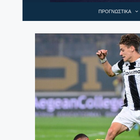
ΠΡΟΓΝΩΣΤΙΚΑ