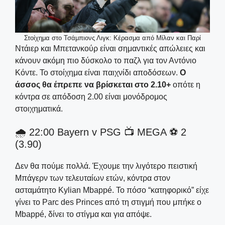
Στοίχημα στο Τσάμπιονς Λιγκ: Κέρασμα από Μίλαν και Παρί
Ντάιερ και Μπετανκούρ είναι σημαντικές απώλειες και
κάνουν ακόμη πιο δύσκολο το παζλ για τον Αντόνιο
Κόντε. Το στοίχημα είναι παιχνίδι αποδόσεων.
Ο
άσσος θα έπρεπε να βρίσκεται στο 2.10+
οπότε η
κόντρα σε απόδοση 2.00 είναι μονόδρομος
στοιχηματικά.
🌧 22:00 Bayern v PSG 📺 MEGA ⚽ 2
(3.90)
Δεν θα πούμε πολλά. Έχουμε την λιγότερο πειστική
Μπάγερν των τελευταίων ετών, κόντρα στον
ασταμάτητο Kylian Mbappé. Το πόσο “κατηφορικό” είχε
γίνει το Parc des Princes από τη στιγμή που μπήκε ο
Mbappé, δίνει το στίγμα και για απόψε.