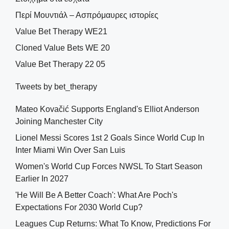
Περί Μουντιάλ – Ασπρόμαυρες ιστορίες
Value Bet Therapy WE21
Cloned Value Bets WE 20
Value Bet Therapy 22 05
Tweets by bet_therapy
Mateo Kovačić Supports England's Elliot Anderson
Joining Manchester City
Lionel Messi Scores 1st 2 Goals Since World Cup In
Inter Miami Win Over San Luis
Women's World Cup Forces NWSL To Start Season
Earlier In 2027
'He Will Be A Better Coach': What Are Poch's
Expectations For 2030 World Cup?
Leagues Cup Returns: What To Know, Predictions For