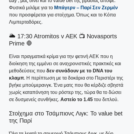
day’, μας δίνει και το value bet της βραδιάς απόψε.
Φυσικά μιλάμε για το
Μπάγερν – Παρί Σεν Ζερμέν
που προσφέρεται για στοίχημα. Όπως και το Κόπα
Λιμπερταδόρες.
🌥 17:30 Atromitos v AEK 📺 Novasports
Prime 🛑
Είναι πραγματικά κρίμα για την φετινή ΑΕΚ που η
διοίκηση της εμμένει σε αναχρονιστικές πρακτικές και
μεθοδεύσεις που
δεν συνάδουν με το DNA του
κλαμπ
. Η περίπτωση με τα δοκάρια στο Περιστέρι της
βγήκε μπούμερανγκ. Ένα ματς που θα κέρδιζε σβηστά
χωρίς καταπόνηση του ρόστερ της, τώρα θα το δώσει
σε δυσμενείς συνθήκες.
Αστείο το 1.45
του διπλού.
Στοίχημα στο Τσάμπιονς Λιγκ: Το value bet
της Παρί
Όλα τα λεφτά το σημερινό Τσάμπιονς Λιγκ, με δύο