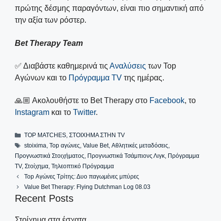
πρώτης δέσμης παραγόντων, είναι πιο σημαντική από
την αξία των ρόστερ.
Bet Therapy Team
✅ Διαβάστε καθημερινά τις
Αναλύσεις
των Top
Αγώνων και το
Πρόγραμμα TV
της ημέρας.
🙏🏼 Ακολουθήστε το Bet Therapy στο
Facebook
, το
Instagram
και το
Twitter
.
Categories
TOP MATCHES
,
ΣΤΟΙΧΗΜΑ ΣΤΗΝ TV
Tags
stoixima
,
Top αγώνες
,
Value Bet
,
Αθλητικές μεταδόσεις
,
Προγνωστικά Στοιχήματος
,
Προγνωστικά Τσάμπιονς Λιγκ
,
Πρόγραμμα
TV
,
Στοίχημα
,
Τηλεοπτικό Πρόγραμμα
Top Αγώνες Τρίτης: Δυο παγωμένες μπύρες
Value Bet Therapy: Flying Dutchman Log 08.03
Recent Posts
Στοίχημα στα έσχατα