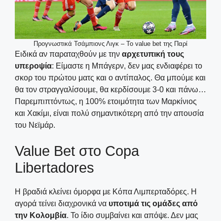
Προγνωστικά Τσάμπιονς Λιγκ – Το value bet της Παρί
Ειδικά αν παραταχθούν με την
αρχετυπική τους
υπεροψία
: Είμαστε η Μπάγερν, δεν μας ενδιαφέρει το
σκορ του πρώτου ματς και ο αντίπαλος. Θα μπούμε και
θα τον στραγγαλίσουμε, θα κερδίσουμε 3-0 και πάνω…
Παρεμπιπτόντως, η 100% ετοιμότητα των Μαρκίνιος
και Χακίμι, είναι πολύ σημαντικότερη από την απουσία
του Νεϊμάρ.
Value Bet στo Copa
Libertadores
Η βραδιά κλείνει όμορφα με Κόπα Λιμπερταδόρες. Η
αγορά τείνει διαχρονικά να
υποτιμά τις ομάδες από
την Κολομβία
. Το ίδιο συμβαίνει και απόψε. Δεν μας