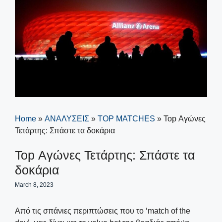
Home
»
ΑΝΑΛΥΣΕΙΣ
»
TOP MATCHES
»
Top Αγώνες
Τετάρτης: Σπάστε τα δοκάρια
Top Αγώνες Τετάρτης: Σπάστε τα
δοκάρια
March 8, 2023
Από τις σπάνιες περιπτώσεις που το ‘match of the