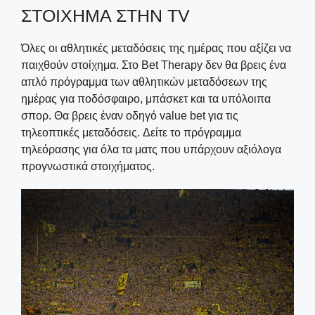
ΣΤΟΙΧΗΜΑ ΣΤΗΝ TV
Όλες οι αθλητικές μεταδόσεις της ημέρας που αξίζει να
παιχθούν στοίχημα. Στο Bet Therapy δεν θα βρεις ένα
απλό πρόγραμμα των αθλητικών μεταδόσεων της
ημέρας για ποδόσφαιρο, μπάσκετ και τα υπόλοιπα
σπορ. Θα βρεις έναν οδηγό value bet για τις
τηλεοπτικές μεταδόσεις. Δείτε το πρόγραμμα
τηλεόρασης για όλα τα ματς που υπάρχουν αξιόλογα
προγνωστικά στοιχήματος.