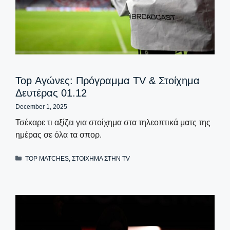
Top Αγώνες: Πρόγραμμα TV & Στοίχημα
Δευτέρας 01.12
December 1, 2025
Τσέκαρε τι αξίζει για στοίχημα στα τηλεοπτικά ματς της
ημέρας σε όλα τα σπορ.
Categories
TOP MATCHES
,
ΣΤΟΙΧΗΜΑ ΣΤΗΝ TV