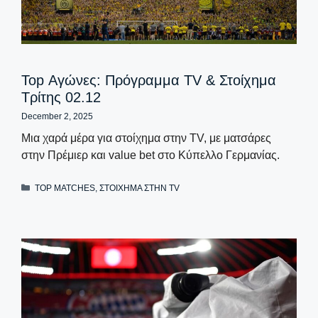
Top Αγώνες: Πρόγραμμα TV & Στοίχημα
Τρίτης 02.12
December 2, 2025
Μια χαρά μέρα για στοίχημα στην TV, με ματσάρες
στην Πρέμιερ και value bet στο Κύπελλο Γερμανίας.
Categories
TOP MATCHES
,
ΣΤΟΙΧΗΜΑ ΣΤΗΝ TV