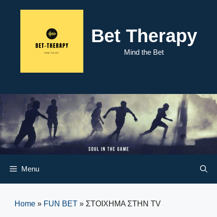
Skip
to
content
Bet Therapy
Mind the Bet
Menu
Home
»
FUN BET
»
ΣΤΟΙΧΗΜΑ ΣΤΗΝ TV